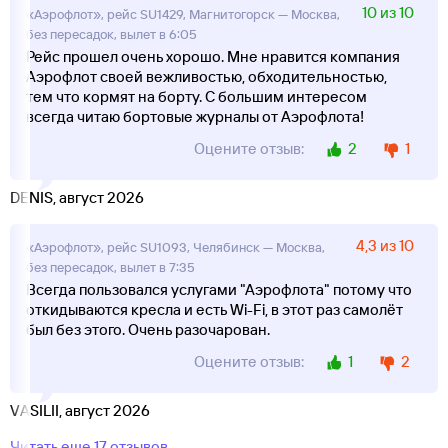
10 из 10
«Аэрофлот», рейс SU1429, Магнитогорск — Москва,
без пересадок, вылет в 6:05
Рейс прошел очень хорошо. Мне нравится компания
Аэрофлот своей вежливостью, обходительностью,
тем что кормят на борту. С большим интересом
всегда читаю бортовые журналы от Аэрофлота!
2
1
Оцените отзыв:
DENIS, август 2026
4,3 из 10
«Аэрофлот», рейс SU1093, Челябинск — Москва,
без пересадок, вылет в 7:35
Всегда пользовался услугами "Аэрофлота" потому что
откидываются кресла и есть Wi-Fi, в этот раз самолёт
был без этого. Очень разочарован.
1
2
Оцените отзыв:
VASILII, август 2026
Читать еще 17 отзывов