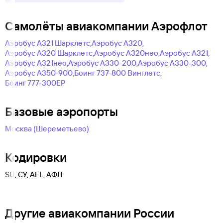
Самолëты авиакомпании Аэрофлот
Аэробус A321 Шарклетс,
Аэробус А320,
Аэробус А320 Шарклетс,
Аэробус А320нео,
Аэробус А321,
Аэробус А321нео,
Аэробус А330-200,
Аэробус А330-300,
Аэробус А350-900,
Боинг 737-800 Винглетс,
Боинг 777-300ЕР
Базовые аэропорты
Москва (Шереметьево)
Кодировки
SU, СУ, AFL, АФЛ
Другие авиакомпании России