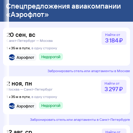
Спецпредложения авиакомпании
«Аэрофлот»
20
сен
,
вс
Найти от
3 ⁠184 ⁠₽
Санкт-Петербург — Москва
1 ч 35 м в пути,
в одну сторону
Недорогой
Аэрофлот
Забронировать отель или апартаменты в Москве
2
ноя
,
пн
Найти от
3 ⁠297 ⁠₽
Москва — Санкт-Петербург
1 ч 35 м в пути,
в одну сторону
Недорогой
Аэрофлот
Забронировать отель или апартаменты в Санкт-Петербурге
12
авг
,
ср
Найти от