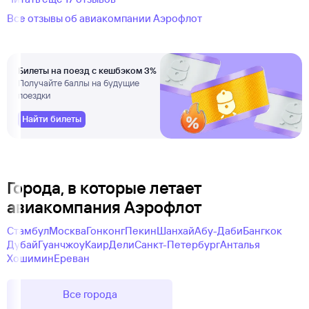
Все отзывы об авиакомпании Аэрофлот
Билеты на поезд с кешбэком 3%
Получайте баллы на будущие
поездки
Найти билеты
Города, в которые летает
авиакомпания Аэрофлот
Стамбул
Москва
Гонконг
Пекин
Шанхай
Абу-Даби
Бангкок
Дубай
Гуанчжоу
Каир
Дели
Санкт-Петербург
Анталья
Хошимин
Ереван
Все города