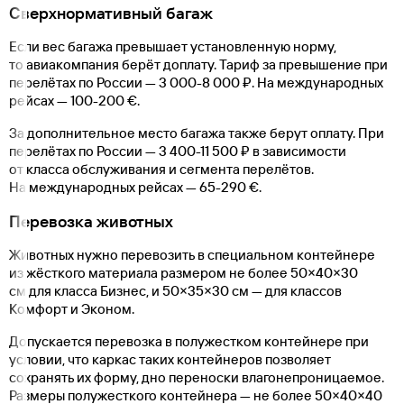
Сверхнормативный багаж
Если вес багажа превышает установленную норму,
то авиакомпания берёт доплату. Тариф за превышение при
перелётах по России —
3 000-8 000
₽. На международных
рейсах —
100-200
€.
За дополнительное место багажа также берут оплату. При
перелётах по России —
3 400-11 500
₽ в зависимости
от класса обслуживания и сегмента перелётов.
На международных рейсах —
65-290
€.
Перевозка животных
Животных нужно перевозить в специальном контейнере
из жёсткого материала размером не более 50×40×30
см для класса Бизнес, и 50×35×30 см — для классов
Комфорт и Эконом.
Допускается перевозка в полужестком контейнере при
условии, что каркас таких контейнеров позволяет
сохранять их форму, дно переноски влагонепроницаемое.
Размеры полужесткого контейнера — не более 50×40×40