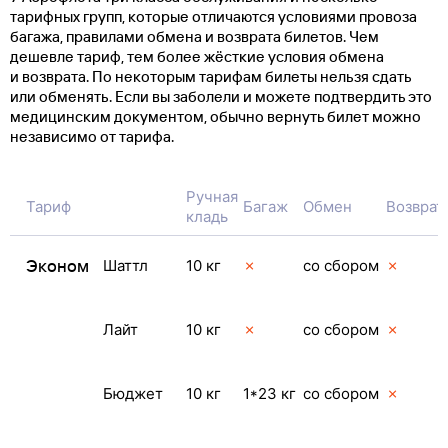
тарифных групп, которые отличаются условиями провоза
багажа, правилами обмена и возврата билетов. Чем
дешевле тариф, тем более жёсткие условия обмена
и возврата. По некоторым тарифам билеты нельзя сдать
или обменять. Если вы заболели и можете подтвердить это
медицинским документом, обычно вернуть билет можно
независимо от тарифа.
Ручная
Тариф
Багаж
Обмен
Возврат
кладь
Эконом
Шаттл
10 кг
✗
со сбором
✗
Лайт
10 кг
✗
со сбором
✗
Бюджет
10 кг
1*23 кг
со сбором
✗