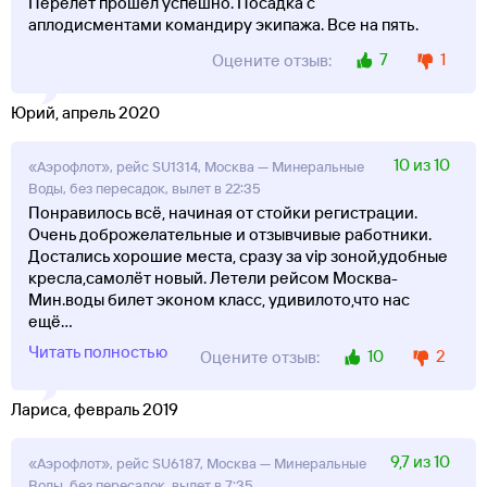
Перелет прошел успешно. Посадка с
аплодисментами командиру экипажа. Все на пять.
7
1
Оцените отзыв:
Юрий, апрель 2020
10 из 10
«Аэрофлот», рейс SU1314, Москва — Минеральные
Воды, без пересадок, вылет в 22:35
Понравилось всё, начиная от стойки регистрации.
Очень доброжелательные и отзывчивые работники.
Достались хорошие места, сразу за vip зоной,удобные
кресла,самолёт новый. Летели рейсом Москва-
Мин.воды билет эконом класс, удивилото,что нас
ещё
...
Читать полностью
10
2
Оцените отзыв:
Лариса, февраль 2019
9,7 из 10
«Аэрофлот», рейс SU6187, Москва — Минеральные
Воды, без пересадок, вылет в 7:35