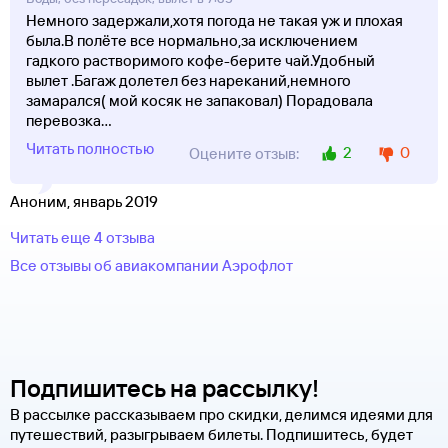
Немного задержали,хотя погода не такая уж и плохая
была.В полёте все нормально,за исключением
гадкого растворимого кофе-берите чай.Удобный
вылет .Багаж долетел без нареканий,немного
замарался( мой косяк не запаковал) Порадовала
перевозка
...
Читать полностью
2
0
Оцените отзыв:
Аноним, январь 2019
Читать еще 4 отзыва
Все отзывы об авиакомпании Аэрофлот
Подпишитесь на рассылку!
В рассылке рассказываем про скидки, делимся идеями для
путешествий, разыгрываем билеты. Подпишитесь, будет