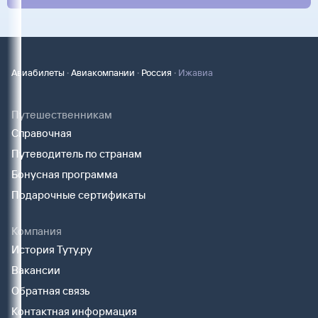
·
·
·
Авиабилеты
Авиакомпании
Россия
Ижавиа
Путешественникам
Справочная
Путеводитель по странам
Бонусная программа
Подарочные сертификаты
Компания
История Туту.ру
Вакансии
Обратная связь
Контактная информация