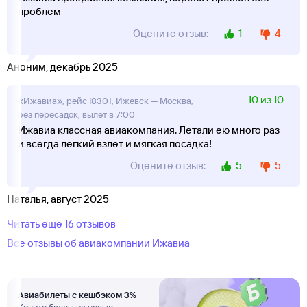
проблем
1
4
Оцените отзыв:
Аноним, декабрь 2025
10 из 10
«Ижавиа», рейс I8301, Ижевск — Москва,
без пересадок, вылет в 7:00
Ижавиа классная авиакомпания. Летали ею много раз
и всегда легкий взлет и мягкая посадка!
5
5
Оцените отзыв:
Наталья, август 2025
Читать еще 16 отзывов
Все отзывы об авиакомпании Ижавиа
Авиабилеты с кешбэком 3%
Копите баллы на новые