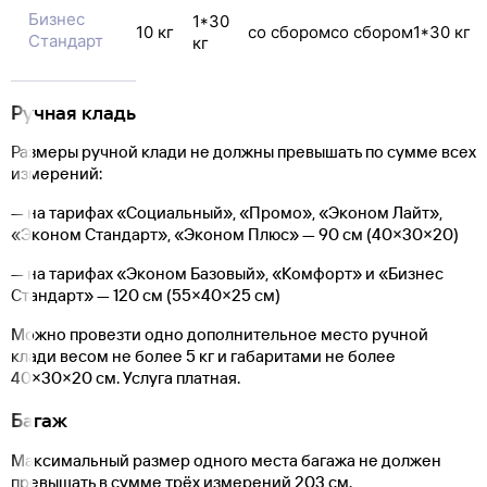
Бизнес
1*30
10 кг
со сбором
со сбором
1*30 кг
Стандарт
кг
Ручная кладь
Размеры ручной клади не должны превышать по сумме всех
измерений:
— на тарифах «Социальный», «Промо», «Эконом Лайт»,
«Эконом Стандарт», «Эконом Плюс» — 90 см
(40
×30×20)
— на тарифах «Эконом Базовый», «Комфорт» и «Бизнес
Стандарт» — 120 см
(55
×40×25 см)
Можно провезти одно дополнительное место ручной
клади весом не более 5 кг и габаритами не более
40×30×20 см. Услуга платная.
Багаж
Максимальный размер одного места багажа не должен
превышать в сумме трёх измерений 203 см.