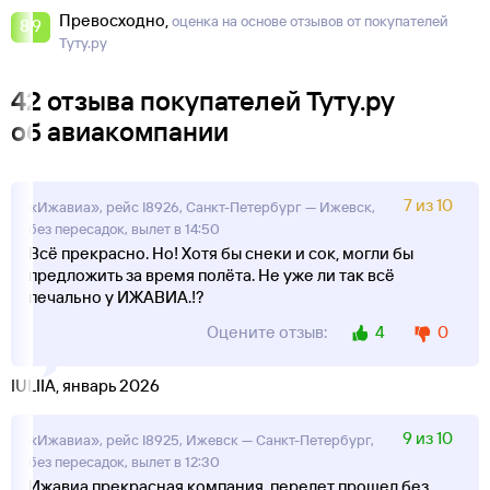
Превосходно
оценка на основе отзывов от покупателей
8,9
Туту.ру
42 отзыва покупателей Туту.ру
об авиакомпании
7 из 10
«Ижавиа», рейс I8926, Санкт-Петербург — Ижевск,
без пересадок, вылет в 14:50
Всё прекрасно. Но! Хотя бы снеки и сок, могли бы
предложить за время полёта. Не уже ли так всё
печально у ИЖАВИА.!?
4
0
Оцените отзыв:
IULIIA, январь 2026
9 из 10
«Ижавиа», рейс I8925, Ижевск — Санкт-Петербург,
без пересадок, вылет в 12:30
Ижавиа прекрасная компания, перелет прошел без