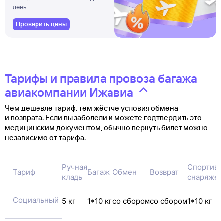
день
Проверить цены
Тарифы и правила провоза багажа
авиакомпании Ижавиа
Чем дешевле тариф, тем жёстче условия обмена
и возврата. Если вы заболели и можете подтвердить это
медицинским документом, обычно вернуть билет можно
независимо от тарифа.
Ручная
Спортив
Тариф
Багаж
Обмен
Возврат
кладь
снаряже
Социальный
5 кг
1*10 кг
со сбором
со сбором
1*10 кг