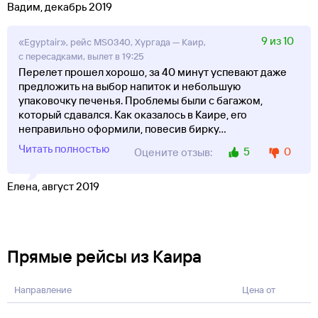
Вадим, декабрь 2019
9 из 10
«Egyptair», рейс MS0340, Хургада — Каир,
с пересадками, вылет в 19:25
Перелет прошел хорошо, за 40 минут успевают даже
предложить на выбор напиток и небольшую
упаковочку печенья. Проблемы были с багажом,
который сдавался. Как оказалось в Каире, его
неправильно оформили, повесив бирку
...
Читать полностью
5
0
Оцените отзыв:
Елена, август 2019
Прямые рейсы из Каира
Направление
Цена от