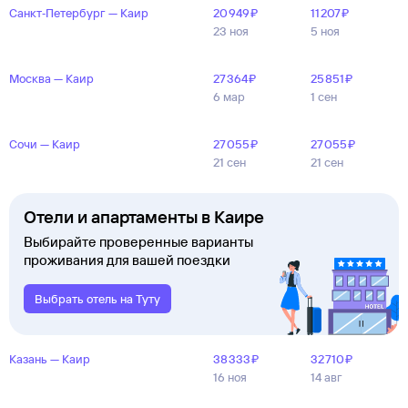
Санкт‑Петербург — Каир
20 ⁠949 ⁠₽
11 ⁠207 ⁠₽
23 ноя
5 ноя
Москва — Каир
27 ⁠364 ⁠₽
25 ⁠851 ⁠₽
6 мар
1 сен
Сочи — Каир
27 ⁠055 ⁠₽
27 ⁠055 ⁠₽
21 сен
21 сен
Отели и апартаменты в Каире
Выбирайте проверенные варианты
проживания для вашей поездки
Выбрать отель на Туту
Казань — Каир
38 ⁠333 ⁠₽
32 ⁠710 ⁠₽
16 ноя
14 авг