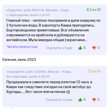
8,3 из 10
«Egyptair», рейс MS0730, Москва — Каир,
с пересадками, вылет в 16:55
Главный плюс - неплохо покормили и дали каждому по
2 бутылочки воды. В аэропорту Каира пригодились.
Бортпроводники приветливые. Все объявления
озвучиваются на арабском и дублируются на
английском. Мультимедиа общая (экранчики
...
Читать полностью
4
0
Оцените отзыв:
Евгения, июль 2023
7,3 из 10
«Аэрофлот», рейс SU0400, Москва — Каир,
без пересадок, вылет в 20:50
Продержали в самолете перед взлетом 1,5 часа, в
Каире как следствие опоздал на свой автобус до
Хургады..... Вот такое впечатление (((
4
0
Оцените отзыв: