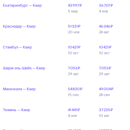
Екатеринбург — Каир
43 ⁠997 ⁠₽
36 ⁠707 ⁠₽
5 мар
4 янв
Краснодар — Каир
51 ⁠321 ⁠₽
46 ⁠346 ⁠₽
20 ноя
24 авг
Стамбул — Каир
10 ⁠421 ⁠₽
10 ⁠421 ⁠₽
10 окт
10 окт
Шарм‑эль-Шейх — Каир
7 ⁠053 ⁠₽
7 ⁠053 ⁠₽
29 авг
29 авг
Махачкала — Каир
54 ⁠830 ⁠₽
49 ⁠004 ⁠₽
15 сен
24 сен
Тюмень — Каир
41 ⁠441 ⁠₽
37 ⁠235 ⁠₽
4 ноя
10 авг