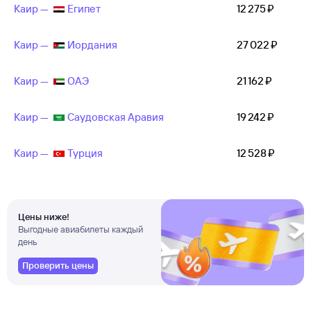
Каир —
Египет
12 ⁠275 ⁠₽
Каир —
Иордания
27 ⁠022 ⁠₽
Каир —
ОАЭ
21 ⁠162 ⁠₽
Каир —
Саудовская Аравия
19 ⁠242 ⁠₽
Каир —
Турция
12 ⁠528 ⁠₽
Цены ниже!
Выгодные авиабилеты каждый
день
Проверить цены