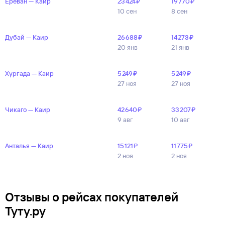
Ереван — Каир
23 ⁠424 ⁠₽
19 ⁠770 ⁠₽
10 сен
8 сен
Дубай — Каир
26 ⁠688 ⁠₽
14 ⁠273 ⁠₽
20 янв
21 янв
Хургада — Каир
5 ⁠249 ⁠₽
5 ⁠249 ⁠₽
27 ноя
27 ноя
Чикаго — Каир
42 ⁠640 ⁠₽
33 ⁠207 ⁠₽
9 авг
10 авг
Анталья — Каир
15 ⁠121 ⁠₽
11 ⁠775 ⁠₽
2 ноя
2 ноя
Отзывы о рейсах покупателей
Туту.ру