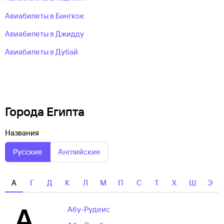
Авиабилеты в Бангкок
Авиабилеты в Джидду
Авиабилеты в Дубай
Города Египта
Названия
Русские
Английские
А
Г
Д
К
Л
М
П
С
Т
Х
Ш
Э
А
Абу-Рудеис