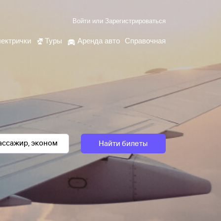
Войти
или
Зарегистрироваться
ектрички
Туры
Аренда авто
Справочная
Найти билеты