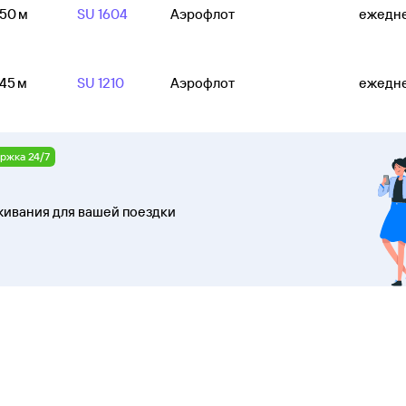
 50 м
SU 1604
Аэрофлот
ежедн
 45 м
SU 1210
Аэрофлот
ежедн
ржка 24/7
ивания для вашей поездки