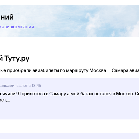
аний
е авиакомпании
 Туту.ру
орые приобрели авиабилеты по маршруту Москва — Самара ави
адками, вылет в 13:45
сячили! Я прилетела в Самару а мой багаж остался в Москве. 
ает,
...