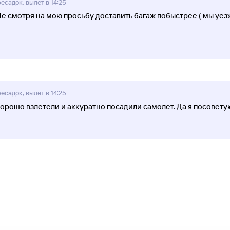
есадок, вылет в 14:25
. Не смотря на мою просьбу доставить багаж побыстрее ( мы уе
есадок, вылет в 14:25
орошо взлетели и аккуратно посадили самолет. Да я посове