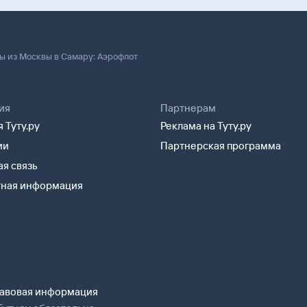
ы из Москвы в Самару: Аэрофлот
ия
Партнерам
 Туту.ру
Реклама на Туту.ру
ии
Партнерская программа
я связь
тная информация
авовая информация