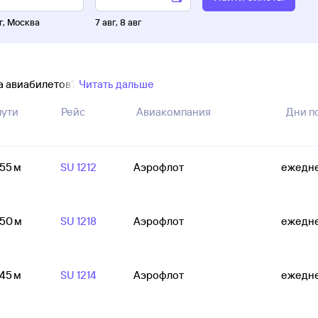
г
,
Москва
7 авг
,
8 авг
ка авиабилетов?
Читать дальше
пути
Рейс
Авиакомпания
Дни п
 55 м
SU 1212
Аэрофлот
ежедн
 50 м
SU 1218
Аэрофлот
ежедн
 45 м
SU 1214
Аэрофлот
ежедн