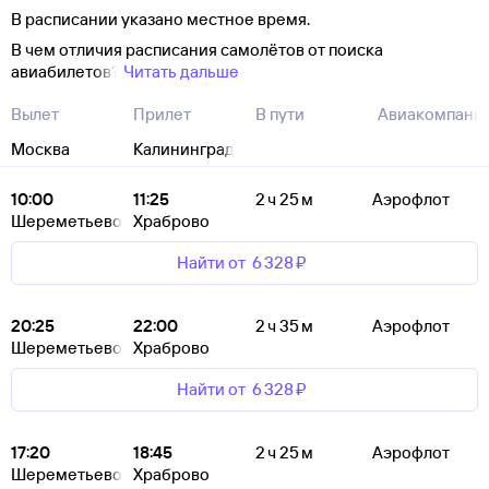
В расписании указано местное время.
В чем отличия расписания самолётов от поиска
авиабилетов?
Читать дальше
Вылет
Прилет
В пути
Авиакомпани
Москва
Калининград
10:00
11:25
2 ч 25 м
Аэрофлот
Шереметьево
Храброво
Найти от
6 ⁠328 ⁠₽
20:25
22:00
2 ч 35 м
Аэрофлот
Шереметьево
Храброво
Найти от
6 ⁠328 ⁠₽
17:20
18:45
2 ч 25 м
Аэрофлот
Шереметьево
Храброво