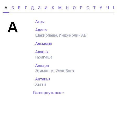
А
Б
В
Г
Д
З
И
К
М
Н
О
Р
С
Т
У
Ч
Ш
А
Агры
Адана
Шакирпаша, Инджирлик АБ
Адыяман
Аланья
Газипаша
Анкара
Этимесгут, Эсенбога
Антакья
Хатай
Развернуть все