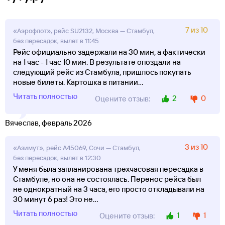
7 из 10
«Аэрофлот», рейс SU2132, Москва — Стамбул,
без пересадок, вылет в 11:45
Рейс официально задержали на 30 мин, а фактически
на 1 час - 1 час 10 мин. В результате опоздали на
следующий рейс из Стамбула, пришлось покупать
новые билеты. Картошка в питании
...
Читать полностью
2
0
Оцените отзыв:
Вячеслав, февраль 2026
3 из 10
«Азимут», рейс A45069, Сочи — Стамбул,
без пересадок, вылет в 12:30
У меня была запланирована трехчасовая пересадка в
Стамбуле, но она не состоялась. Перенос рейса был
не однократный на 3 часа, его просто откладывали на
30 минут 6 раз! Это не
...
Читать полностью
1
1
Оцените отзыв: