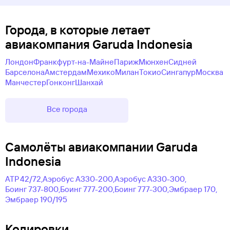
Города, в которые летает
авиакомпания Garuda Indonesia
Лондон
Франкфурт-на-Майне
Париж
Мюнхен
Сидней
Барселона
Амстердам
Мехико
Милан
Токио
Сингапур
Москва
Манчестер
Гонконг
Шанхай
Все города
Самолëты авиакомпании Garuda
Indonesia
АТР 42/72,
Аэробус А330-200,
Аэробус А330-300,
Боинг 737-800,
Боинг 777-200,
Боинг 777-300,
Эмбраер 170,
Эмбраер 190/195
Кодировки