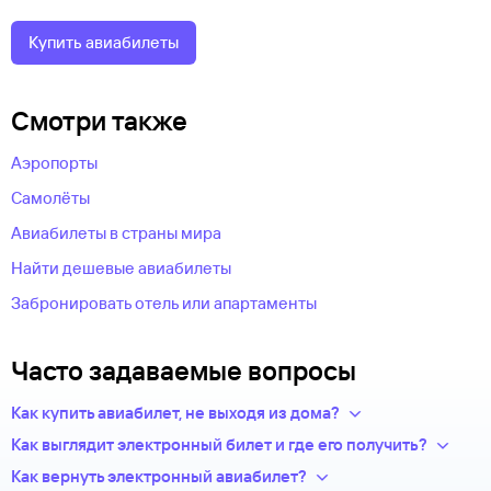
Купить авиабилеты
Смотри также
Аэропорты
Самолёты
Авиабилеты в страны мира
Найти дешевые авиабилеты
Забронировать отель или апартаменты
Часто задаваемые вопросы
Как купить авиабилет, не выходя из дома?
Укажите в нужных полях маршрут, дату поездки и число
Как выглядит электронный билет и где его получить?
пассажиров.Система подберет варианты
После оплаты на сайте, в базе данных авиакомпании
Как вернуть электронный авиабилет?
из предложений сотен авиакомпаний.