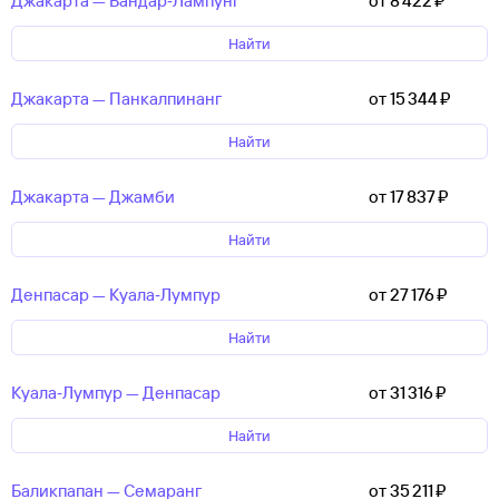
Джакарта — Бандар‑Лампунг
от 8 ⁠422 ⁠₽
Найти
Джакарта — Панкалпинанг
от 15 ⁠344 ⁠₽
Найти
Джакарта — Джамби
от 17 ⁠837 ⁠₽
Найти
Денпасар — Куала‑Лумпур
от 27 ⁠176 ⁠₽
Найти
Куала‑Лумпур — Денпасар
от 31 ⁠316 ⁠₽
Найти
Баликпапан — Семаранг
от 35 ⁠211 ⁠₽