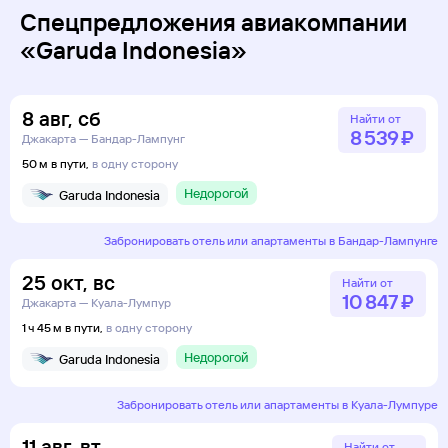
Спецпредложения авиакомпании
«Garuda Indonesia»
8
авг
,
сб
Найти от
8 ⁠539 ⁠₽
Джакарта — Бандар-Лампунг
50 м в пути,
в одну сторону
Недорогой
Garuda Indonesia
Забронировать отель или апартаменты в Бандар-Лампунге
25
окт
,
вс
Найти от
10 ⁠847 ⁠₽
Джакарта — Куала-Лумпур
1 ч 45 м в пути,
в одну сторону
Недорогой
Garuda Indonesia
Забронировать отель или апартаменты в Куала-Лумпуре
11
авг
,
вт
Найти от