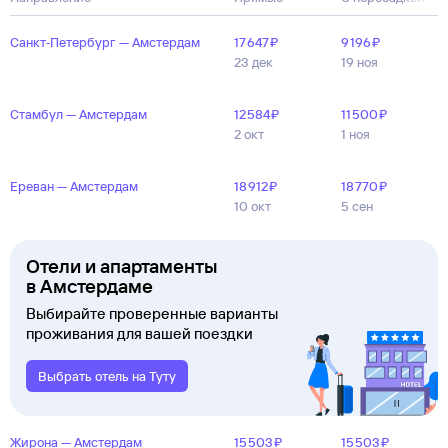
Санкт‑Петербург — Амстердам
17 ⁠647 ⁠₽
9 ⁠196 ⁠₽
23 дек
19 ноя
Стамбул — Амстердам
12 ⁠584 ⁠₽
11 ⁠500 ⁠₽
2 окт
1 ноя
Ереван — Амстердам
18 ⁠912 ⁠₽
18 ⁠770 ⁠₽
10 окт
5 сен
Отели и апартаменты
в Амстердаме
Выбирайте проверенные варианты
проживания для вашей поездки
Выбрать отель на Туту
Жирона — Амстердам
15 ⁠503 ⁠₽
15 ⁠503 ⁠₽