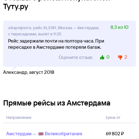
Туту.ру
8,3 из 10
«Аэрофлот», рейс KL3181, Москва — Амстердам,
с пересадками, вылет в 9:25
Рейс задержали почти на полтора часа. При
пересадке в Амстердаме потеряли багаж.
0
2
Оцените отзыв:
Александр, август 2018
Прямые рейсы из Амстердама
Направление
Цена от
Амстердам —
Великобритания
69 ⁠802 ⁠₽