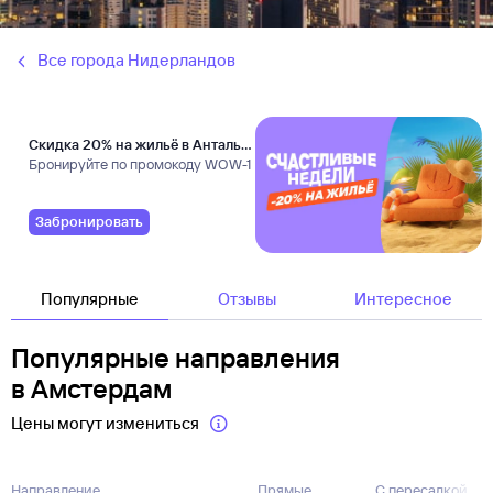
Все города Нидерландов
Скидка 20% на жильё в Анталье
и Даламане
Бронируйте по промокоду WOW-1
Забронировать
Популярные
Отзывы
Интересное
Популярные направления
в Амстердам
Цены могут измениться
Направление
Прямые
С пересадкой