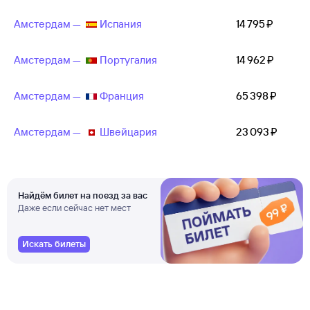
Амстердам —
Испания
14 ⁠795 ⁠₽
Амстердам —
Португалия
14 ⁠962 ⁠₽
Амстердам —
Франция
65 ⁠398 ⁠₽
Амстердам —
Швейцария
23 ⁠093 ⁠₽
Найдём билет на поезд за вас
Даже если сейчас нет мест
Искать билеты