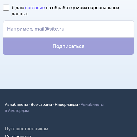
контакты агентства-партнера, через которое оформлен
Она может пригодиться на паспортном контроле
билет. Вы можете связаться с ним напрямую.
Я даю
согласие
на обработку моих персональных
за границей, хотя для посадки в самолет вам понадобится
данных
только паспорт.
Подписаться
·
·
·
Авиабилеты
Все страны
Нидерланды
Авиабилеты
в Амстердам
Путешественникам
Справочная