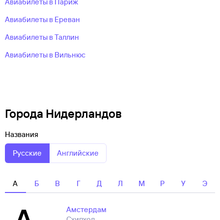
Авиабилеты в Париж
Авиабилеты в Ереван
Авиабилеты в Таллин
Авиабилеты в Вильнюс
Города Нидерландов
Названия
Русские
Английские
А
Б
В
Г
Д
Л
М
Р
У
Э
А
Амстердам
Схипхол