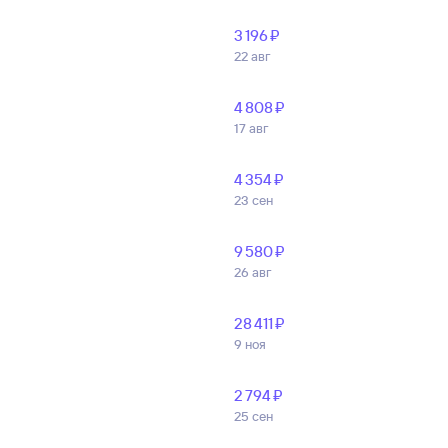
3 ⁠196 ⁠₽
22 авг
4 ⁠808 ⁠₽
17 авг
4 ⁠354 ⁠₽
23 сен
9 ⁠580 ⁠₽
26 авг
28 ⁠411 ⁠₽
9 ноя
2 ⁠794 ⁠₽
25 сен