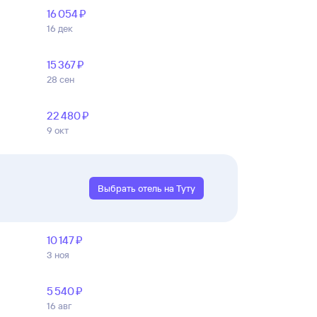
16 ⁠054 ⁠₽
16 дек
15 ⁠367 ⁠₽
28 сен
22 ⁠480 ⁠₽
9 окт
Выбрать отель на Туту
10 ⁠147 ⁠₽
3 ноя
5 ⁠540 ⁠₽
16 авг