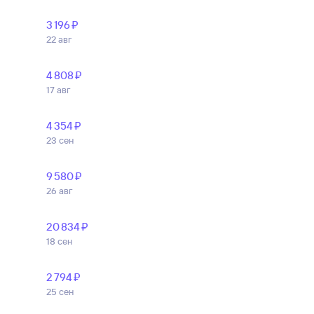
3 ⁠196 ⁠₽
22 авг
4 ⁠808 ⁠₽
17 авг
4 ⁠354 ⁠₽
23 сен
9 ⁠580 ⁠₽
26 авг
20 ⁠834 ⁠₽
18 сен
2 ⁠794 ⁠₽
25 сен