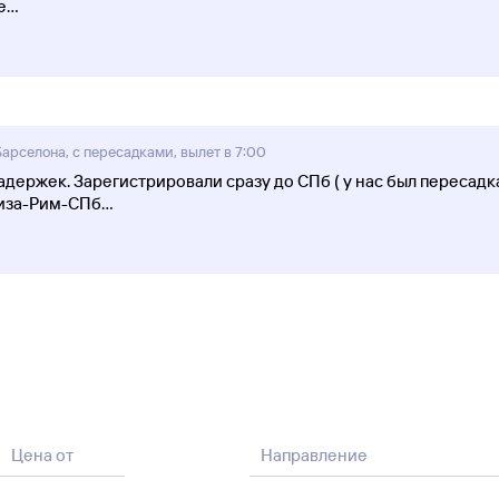
е
...
арселона, с пересадками, вылет в 7:00
держек. Зарегистрировали сразу до СПб ( у нас был пересадк
 Пиза-Рим-СПб
...
Цена от
Направление