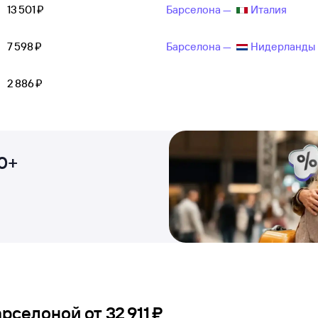
13 ⁠501 ⁠₽
Барселона —
Италия
7 ⁠598 ⁠₽
Барселона —
Нидерланды
2 ⁠886 ⁠₽
0+
Барселоной
от
32 ⁠911 ⁠₽