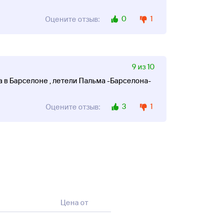
0
1
Оцените отзыв:
9 из 10
а в Барселоне , летели Пальма -Барселона-
3
1
Оцените отзыв:
Цена от