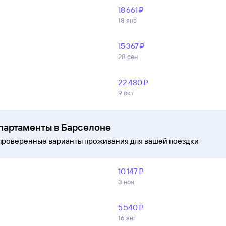
18 ⁠661 ⁠₽
18 янв
15 ⁠367 ⁠₽
28 сен
22 ⁠480 ⁠₽
9 окт
апартаменты в Барселоне
проверенные варианты проживания для вашей поездки
10 ⁠147 ⁠₽
3 ноя
5 ⁠540 ⁠₽
16 авг