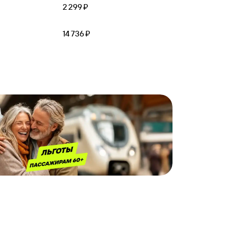
2 ⁠299 ⁠₽
14 ⁠736 ⁠₽