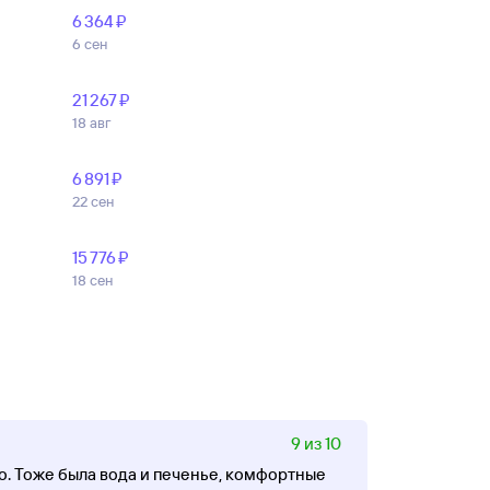
6 ⁠364 ⁠₽
6 сен
21 ⁠267 ⁠₽
18 авг
6 ⁠891 ⁠₽
22 сен
15 ⁠776 ⁠₽
18 сен
9 из 10
ко. Тоже была вода и печенье, комфортные