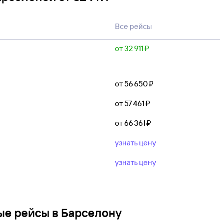
Все рейсы
от 32 ⁠911 ⁠₽
от 56 ⁠650 ⁠₽
от 57 ⁠461 ⁠₽
от 66 ⁠361 ⁠₽
узнать цену
узнать цену
ые рейсы в Барселону