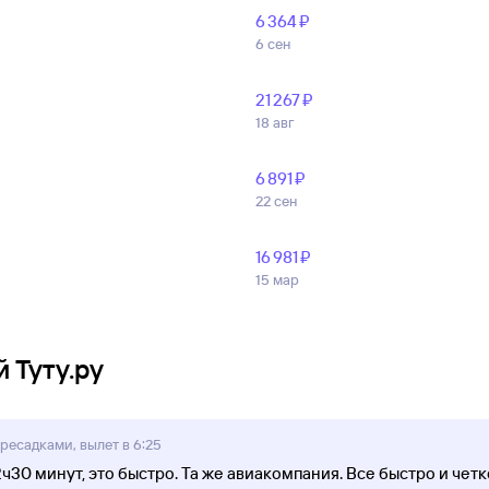
6 ⁠364 ⁠₽
6 сен
21 ⁠267 ⁠₽
18 авг
6 ⁠891 ⁠₽
22 сен
16 ⁠981 ⁠₽
15 мар
 Туту.ру
ересадками, вылет в 6:25
30 минут, это быстро. Та же авиакомпания. Все быстро и чет