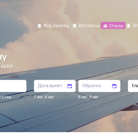
Ж/д билеты
Автобусы
Отели
Эл
ну
668 ⁠₽
осква
7 авг
,
8 авг
8 авг
,
9 авг