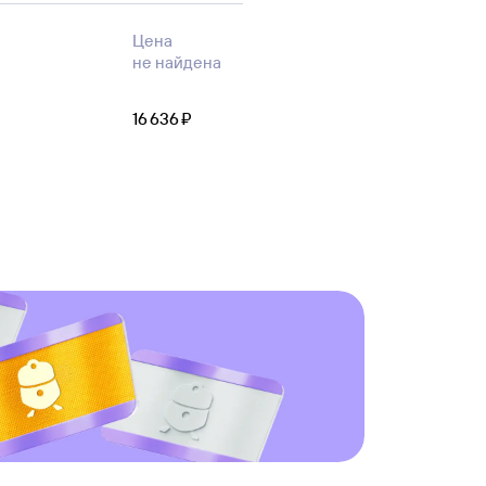
Цена
не найдена
16 ⁠636 ⁠₽