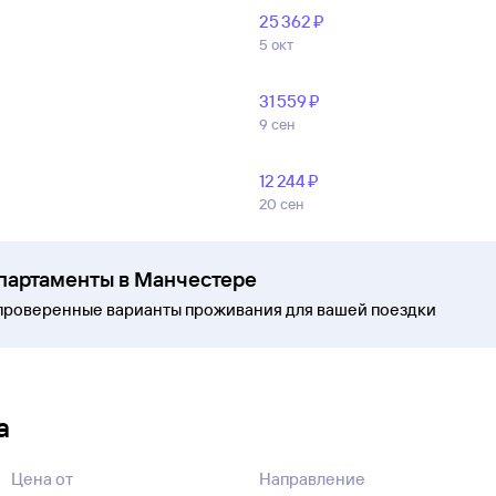
25 ⁠362 ⁠₽
5 окт
31 ⁠559 ⁠₽
9 сен
12 ⁠244 ⁠₽
20 сен
апартаменты в Манчестере
проверенные варианты проживания для вашей поездки
а
Цена от
Направление