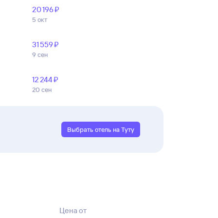
20 ⁠196 ⁠₽
5 окт
31 ⁠559 ⁠₽
9 сен
12 ⁠244 ⁠₽
20 сен
Выбрать отель на Туту
Цена от