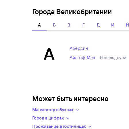
Города Великобритании
А
Б
В
Г
Д
И
А
Абердин
Айл-оф-Мэн
Рональдсуэй
Может быть интересно
Манчестер в буквах
Цены на авиабилеты в Манчестер из Москвы
и
Город в цифрах
Население: 498800 человек
Проживание в гостиницах
Из Санкт-Петербурга средняя стоимость — 3851