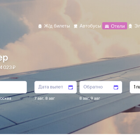
Ж/д билеты
Автобусы
Отели
Эл
ер
⁠023 ⁠₽
осква
7 авг
,
8 авг
8 авг
,
9 авг