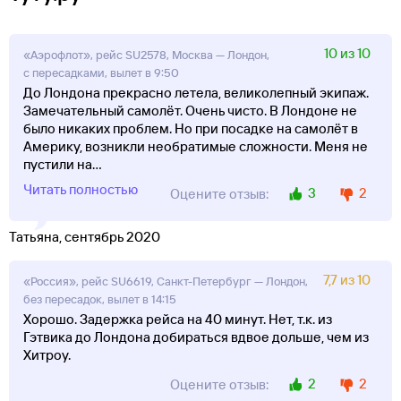
10 из 10
«Аэрофлот», рейс SU2578, Москва — Лондон,
с пересадками, вылет в 9:50
До Лондона прекрасно летела, великолепный экипаж.
Замечательный самолёт. Очень чисто. В Лондоне не
было никаких проблем. Но при посадке на самолёт в
Америку, возникли необратимые сложности. Меня не
пустили на
...
Читать полностью
3
2
Оцените отзыв:
Татьяна, сентябрь 2020
7,7 из 10
«Россия», рейс SU6619, Санкт-Петербург — Лондон,
без пересадок, вылет в 14:15
Хорошо. Задержка рейса на 40 минут. Нет, т.к. из
Гэтвика до Лондона добираться вдвое дольше, чем из
Хитроу.
2
2
Оцените отзыв: