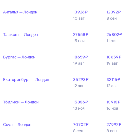
Анталья — Лондон
13 ⁠926 ⁠₽
12 ⁠392 ⁠₽
10 авг
8 сен
Ташкент — Лондон
27 ⁠558 ⁠₽
26 ⁠802 ⁠₽
15 ноя
11 окт
Бургас — Лондон
18 ⁠659 ⁠₽
18 ⁠659 ⁠₽
19 авг
19 авг
Екатеринбург — Лондон
35 ⁠293 ⁠₽
32 ⁠115 ⁠₽
12 авг
12 авг
Тбилиси — Лондон
15 ⁠836 ⁠₽
13 ⁠913 ⁠₽
13 ноя
16 ноя
Сеул — Лондон
70 ⁠702 ⁠₽
27 ⁠992 ⁠₽
8 сен
8 сен