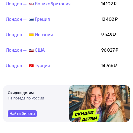
Лондон —
Великобритания
14 ⁠102 ⁠₽
Лондон —
Греция
12 ⁠402 ⁠₽
Лондон —
Испания
9 ⁠549 ⁠₽
Лондон —
США
96 ⁠827 ⁠₽
Лондон —
Турция
14 ⁠766 ⁠₽
Скидки детям
На поезда по России
Найти билеты