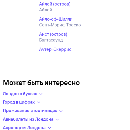
Айлей (остров)
Айлей
Айлс-оф-Шилли
Сент-Мэрис, Треско
Анст (остров)
Балтасаунд
Аутер-Скеррис
Может быть интересно
Лондон в буквах
Цены на авиабилеты
в Лондон из Москвы
изменяются от
Город в цифрах
17603
руб.
до 17828 руб.
В среднем цена билета составляет
Население: 7556900 человек
Проживание в гостиницах
17783 руб.
Гостиницы Лондона
: 716 гостиниц, готовых стать вашим
Авиабилеты из Лондона
Часовой пояс: +01:00 GMT
Из Санкт-Петербурга средняя стоимость — 17936 руб.
домом на время поездки.
Выбирайте билеты на самолет из Лондона как на прямые
Аэропорты Лондона
в одну сторону для одного пассажира.