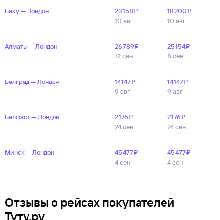
Баку — Лондон
23 ⁠158 ⁠₽
18 ⁠200 ⁠₽
10 авг
10 авг
Алматы — Лондон
26 ⁠789 ⁠₽
25 ⁠154 ⁠₽
12 сен
8 сен
Белград — Лондон
14 ⁠147 ⁠₽
14 ⁠147 ⁠₽
9 авг
9 авг
Белфаст — Лондон
2 ⁠176 ⁠₽
2 ⁠176 ⁠₽
24 сен
24 сен
Минск — Лондон
45 ⁠477 ⁠₽
45 ⁠477 ⁠₽
4 сен
4 сен
Отзывы о рейсах покупателей
Туту.ру