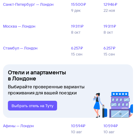
Санкт‑Петербург — Лондон
15 ⁠500 ⁠₽
12 ⁠946 ⁠₽
9 дек
22 ноя
Москва — Лондон
19 ⁠311 ⁠₽
19 ⁠311 ⁠₽
8 окт
8 окт
Стамбул — Лондон
6 ⁠257 ⁠₽
6 ⁠257 ⁠₽
15 сен
15 сен
Отели и апартаменты
в Лондоне
Выбирайте проверенные варианты
проживания для вашей поездки
Выбрать отель на Туту
Афины — Лондон
10 ⁠594 ⁠₽
10 ⁠594 ⁠₽
10 авг
10 авг