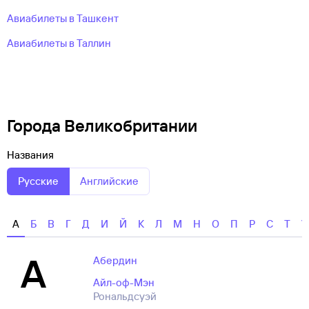
Авиабилеты в Ташкент
Авиабилеты в Таллин
Города Великобритании
Названия
Русские
Английские
А
Б
В
Г
Д
И
Й
К
Л
М
Н
О
П
Р
С
Т
У
А
Абердин
Айл-оф-Мэн
Рональдсуэй