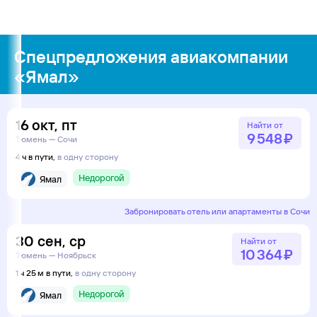
Спецпредложения авиакомпании
«Ямал»
16
окт
,
пт
Найти от
9 ⁠548 ⁠₽
Тюмень — Сочи
4 ч в пути,
в одну сторону
Недорогой
Ямал
Забронировать отель или апартаменты в Сочи
30
сен
,
ср
Найти от
10 ⁠364 ⁠₽
Тюмень — Ноябрьск
1 ч 25 м в пути,
в одну сторону
Недорогой
Ямал