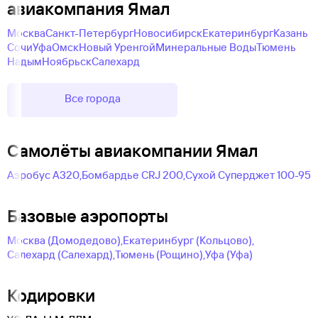
авиакомпания Ямал
Москва
Санкт-Петербург
Новосибирск
Екатеринбург
Казань
Сочи
Уфа
Омск
Новый Уренгой
Минеральные Воды
Тюмень
Надым
Ноябрьск
Салехард
Все города
Самолëты авиакомпании Ямал
Аэробус А320,
Бомбардье CRJ 200,
Сухой Суперджет 100-95
Базовые аэропорты
Москва (Домодедово),
Екатеринбург (Кольцово),
Салехард (Салехард),
Тюмень (Рощино),
Уфа (Уфа)
Кодировки