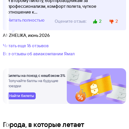
и второму пилоту, бортпроаодникам за
профессионализм, комфорт полета, чуткое
отношение к
...
Читать полностью
2
2
Оцените отзыв:
ANZHELIKA, июнь 2026
Читать еще 16 отзывов
Все отзывы об авиакомпании Ямал
Билеты на поезд с кешбэком 3%
Получайте баллы на будущие
поездки
Найти билеты
Города, в которые летает