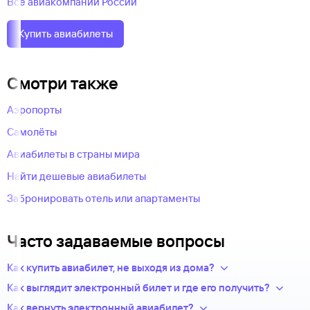
Все авиакомпании России
Купить авиабилеты
Смотри также
Аэропорты
Самолёты
Авиабилеты в страны мира
Найти дешевые авиабилеты
Забронировать отель или апартаменты
Часто задаваемые вопросы
Как купить авиабилет, не выходя из дома?
Укажите в нужных полях маршрут, дату поездки и число
Как выглядит электронный билет и где его получить?
пассажиров.Система подберет варианты
После оплаты на сайте, в базе данных авиакомпании
Как вернуть электронный авиабилет?