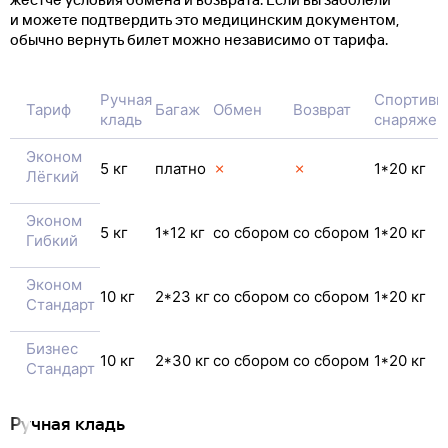
и можете подтвердить это медицинским документом,
обычно вернуть билет можно независимо от тарифа.
Ручная
Спортивн
Тариф
Багаж
Обмен
Возврат
кладь
снаряжен
Эконом
5 кг
платно
✗
✗
1*20 кг
Лёгкий
Эконом
5 кг
1*12 кг
со сбором
со сбором
1*20 кг
Гибкий
Эконом
10 кг
2*23 кг
со сбором
со сбором
1*20 кг
Стандарт
Бизнес
10 кг
2*30 кг
со сбором
со сбором
1*20 кг
Стандарт
Ручная кладь