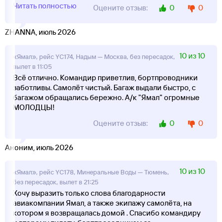
Читать полностью
0
0
Оцените отзыв:
ZHANNA, июль 2026
10 из 10
«Ямал», рейс YC174, Надым — Москва, без пересадок,
вылет в 11:05
Всё отлично. Командир приветлив, бортпроводники
заботливы. Самолёт чистый. Багаж выдали быстро, с
багажом обращались бережно. А/к "Ямал" огромные
МОЛОДЦЫ!
0
0
Оцените отзыв:
Аноним, июль 2026
10 из 10
«Ямал», рейс YC178, Минеральные Воды — Тюмень,
без пересадок, вылет в 21:25
Хочу выразить только слова благодарности
авиакомпании Ямал, а также экипажу самолёта, на
котором я возвращалась домой . Спасибо командиру