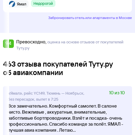
Недорогой
Ямал
Забронировать отель или апартаменты в Москве
Превосходно
оценка на основе отзывов от покупателей
9,4
Туту.ру
463 отзыва покупателей Туту.ру
об авиакомпании
10 из 10
«Ямал», рейс YC149, Тюмень — Ноябрьск,
без пересадок, вылет в 7:25
Все замечательно. Комфортный самолет. В салоне
чисто. Вежливые , аккуратные, внимательные,
заботливые бортпроводники. Взлёт и посадка- очень
профессионально. Спасибо команде за полёт. ЯМАЛ -
лучшая авиа компания . Летаю
...