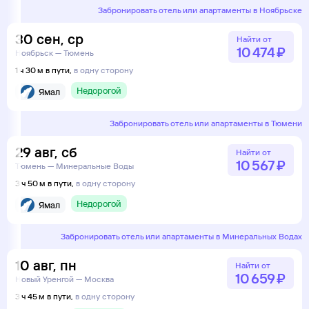
Забронировать отель или апартаменты в Ноябрьске
30
сен
,
ср
Найти от
10 ⁠474 ⁠₽
Ноябрьск — Тюмень
1 ч 30 м в пути,
в одну сторону
Недорогой
Ямал
Забронировать отель или апартаменты в Тюмени
29
авг
,
сб
Найти от
10 ⁠567 ⁠₽
Тюмень — Минеральные Воды
3 ч 50 м в пути,
в одну сторону
Недорогой
Ямал
Забронировать отель или апартаменты в Минеральных Водах
10
авг
,
пн
Найти от
10 ⁠659 ⁠₽
Новый Уренгой — Москва
3 ч 45 м в пути,
в одну сторону