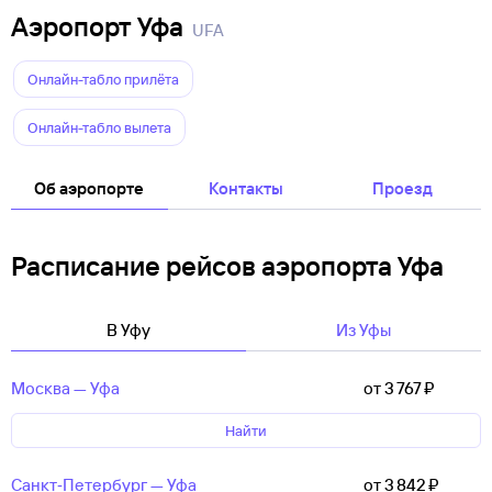
Аэропорт Уфа
UFA
Онлайн-табло прилëта
Онлайн-табло вылета
Об аэропорте
Контакты
Проезд
Расписание рейсов аэропорта Уфа
В Уфу
Из Уфы
Москва — Уфа
от 3 ⁠767 ⁠₽
Найти
Санкт‑Петербург — Уфа
от 3 ⁠842 ⁠₽