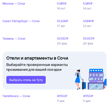
Москва — Сочи
5 ⁠249 ⁠₽
5 ⁠249 ⁠₽
14 окт
14 окт
Санкт‑Петербург — Сочи
15 ⁠328 ⁠₽
12 ⁠849 ⁠₽
17 авг
12 окт
Тюмень — Сочи
10 ⁠057 ⁠₽
10 ⁠057 ⁠₽
20 фев
20 фев
Отели и апартаменты в Сочи
Выбирайте проверенные варианты
проживания для вашей поездки
Выбрать отель на Туту
Челябинск — Сочи
4 ⁠950 ⁠₽
4 ⁠950 ⁠₽
9 дек
9 дек