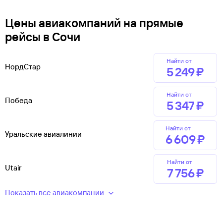
Цены авиакомпаний на прямые
рейсы в Сочи
Найти от
НордСтар
5 ⁠249 ⁠₽
Найти от
Победа
5 ⁠347 ⁠₽
Найти от
Уральские авиалинии
6 ⁠609 ⁠₽
Найти от
Utair
7 ⁠756 ⁠₽
Показать все авиакомпании