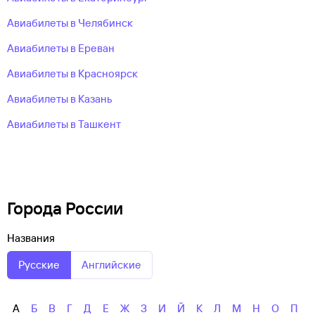
Авиабилеты в Челябинск
Авиабилеты в Ереван
Авиабилеты в Красноярск
Авиабилеты в Казань
Авиабилеты в Ташкент
Города России
Названия
Русские
Английские
А
Б
В
Г
Д
Е
Ж
З
И
Й
К
Л
М
Н
О
П