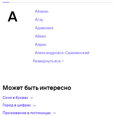
А
Абакан
Агзу
Адамовка
Айхал
Алдан
Александровск-Сахалинский
Развернуть все
Может быть интересно
Сочи в буквах
Цена авиабилета в Сочи
из Москвы составляет 4457 руб.
Город в цифрах
Население: 401300 человек
Проживание в гостиницах
Из Санкт-Петербурга средняя стоимость — 6203 руб.