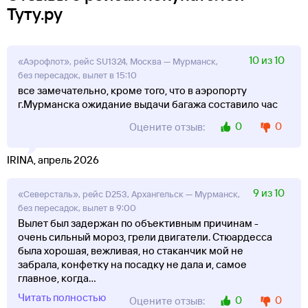
Туту.ру
10 из 10
«Аэрофлот», рейс SU1324, Москва — Мурманск,
без пересадок, вылет в 15:10
все замечательно, кроме того, что в аэропорту
г.Мурманска ожидание выдачи багажа составило час
0
0
Оцените отзыв:
IRINA, апрель 2026
9 из 10
«Северсталь», рейс D253, Архангельск — Мурманск,
без пересадок, вылет в 9:00
Вылет был задержан по объективным причинам -
очень сильный мороз, грели двигатели. Стюардесса
была хорошая, вежливая, но стаканчик мой не
забрала, конфетку на посадку не дала и, самое
главное, когда
...
Читать полностью
0
0
Оцените отзыв: