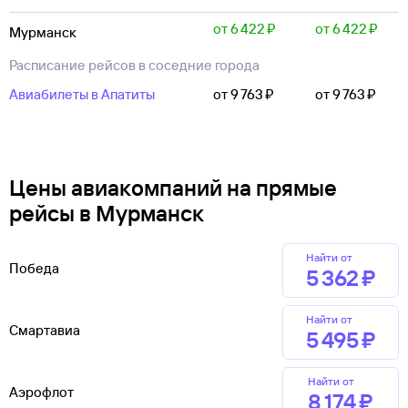
от 6 ⁠422 ⁠₽
от 6 ⁠422 ⁠₽
Мурманск
Расписание рейсов в соседние города
Авиабилеты в Апатиты
от 9 ⁠763 ⁠₽
от 9 ⁠763 ⁠₽
Цены авиакомпаний на прямые
рейсы в Мурманск
Найти от
Победа
5 ⁠362 ⁠₽
Найти от
Смартавиа
5 ⁠495 ⁠₽
Найти от
Аэрофлот
8 ⁠174 ⁠₽