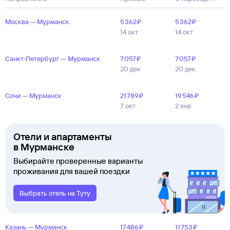
Москва — Мурманск
5 ⁠362 ⁠₽
5 ⁠362 ⁠₽
14 окт
14 окт
Санкт‑Петербург — Мурманск
7 ⁠057 ⁠₽
7 ⁠057 ⁠₽
20 дек
20 дек
Сочи — Мурманск
21 ⁠789 ⁠₽
19 ⁠546 ⁠₽
7 окт
2 янв
Отели и апартаменты
в Мурманске
Выбирайте проверенные варианты
проживания для вашей поездки
Выбрать отель на Туту
Казань — Мурманск
17 ⁠486 ⁠₽
11 ⁠753 ⁠₽