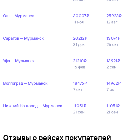
Ош — Мурманск
30 ⁠007 ⁠₽
25 ⁠923 ⁠₽
11 ноя
12 авг
Саратов — Мурманск
20 ⁠212 ⁠₽
13 ⁠074 ⁠₽
31 дек
26 окт
Уфа — Мурманск
21 ⁠210 ⁠₽
13 ⁠921 ⁠₽
16 фев
2 сен
Волгоград — Мурманск
18 ⁠476 ⁠₽
14 ⁠962 ⁠₽
7 окт
7 окт
Нижний Новгород — Мурманск
11 ⁠051 ⁠₽
11 ⁠051 ⁠₽
21 сен
21 сен
Отзывы о рейсах покупателей