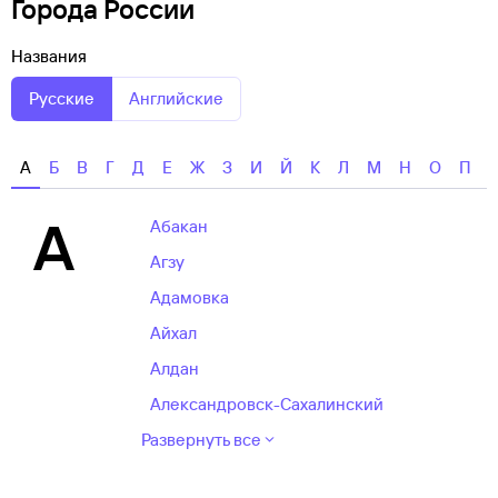
Города России
Названия
Русские
Английские
А
Б
В
Г
Д
Е
Ж
З
И
Й
К
Л
М
Н
О
П
А
Абакан
Агзу
Адамовка
Айхал
Алдан
Александровск-Сахалинский
Развернуть все