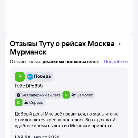
Отзывы Туту о рейсах
Москва
Мурманск
Отзывы только
реальных пользователей
, которые
Подробнее
купили билеты на самолёт Москва — Мурманск на
сайте Туту!
9
Победа
Вы можете увидеть название конкретного рейса,
авиакомпанию и время вылета, а также дату написания
Рейс
DP6855
каждого отзыва.
Без задержки вылета
9
Самолёт
При написании отзывов клиенты оценивают рейс
10
Сервис
баллами от 1 до 10 (самолёт вылетел вовремя,
Добрый день! Мне всё нравиться, но жаль, что не
вежливость персонала, питание на борту самолёта).
откидываются кресла. хогтелось бы отдохнуть!
удобное время вылета из Москвы и прилёта в
Все посетители сайта имеют возможность оценить
Мурманск.
отзыв по полезности. Оценки никак не корректируются
LARISA
·
август 2024
и остаются в том виде, в котором их оставил