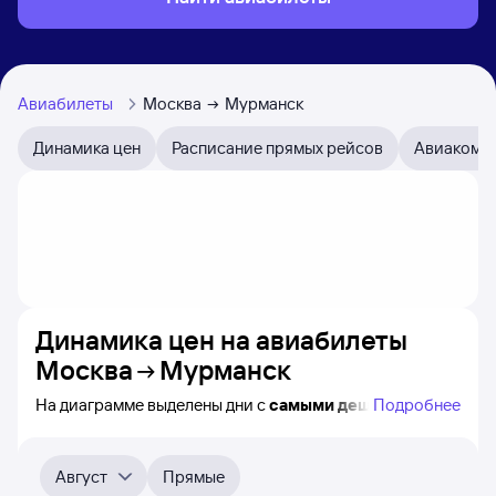
Авиабилеты
Москва
Мурманск
Динамика цен
Расписание прямых рейсов
Авиакомп
Динамика цен на авиабилеты
Москва
Мурманск
На диаграмме выделены дни с
самыми дешёвыми
Подробнее
авиабилетами из Москвы в Мурманск, а также понятно,
как
примерно
меняется цена на ближайшие 4-
5 месяца. Выберите дату, перейдите по клику к поиску
Август
Прямые
авиабилетов и просмотру
точных цен
.