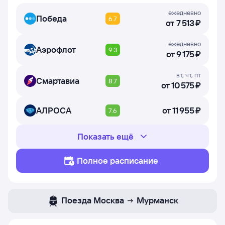
ежедневно
Победа
6.7
от
7 ⁠513 ⁠₽
ежедневно
Аэрофлот
9.3
от
9 ⁠175 ⁠₽
вт
,
чт
,
пт
Смартавиа
8.7
от
10 ⁠575 ⁠₽
АЛРОСА
от
11 ⁠955 ⁠₽
7.6
Показать ещё
Полное расписание
Поезда
Москва
Мурманск