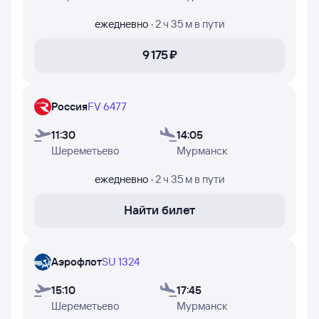
в которые авиакомпании Аэрофлот, Россия и Победа
осуществляют полёты.
ежедневно
·
2 ч 35 м
в пути
9 ⁠175 ⁠₽
Россия
FV 6477
11:30
14:05
Шереметьево
Мурманск
ежедневно
·
2 ч 35 м
в пути
Найти билет
Аэрофлот
SU 1324
15:10
17:45
Шереметьево
Мурманск