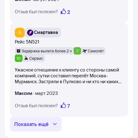
пользователь. Появляются на странице после
модерации.
2
Отзыв был полезен?
Вы можете получить уникальную информацию о рейсе
Москва — Мурманск, прочитав отзывы пользователей
6
Смартавиа
Туту. Отзывы могут помочь определиться с выбором
конкретной авиакомпании, сформировать правильные
Рейс
5N521
ожидания и не разочароваться.
Задержка вылета более 2 ч
7
Самолёт
10
Сервис
Ужасное отношение к клиенту со стороны самой
компаний, сутки составил перелёт Москва-
Мурманск. Застряли в Пулково и ни кто ни каких
подробностей чего ждать дальше, предоставили
гостиницу с 3:00 до4:00 утра даже малость
Максим
·
март 2023
отдохнуть не получилось. Это был самый
ужастный перелёт.
7
Отзыв был полезен?
Показать ещё