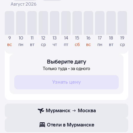
Август 2026
На диаграмме — отображаются цены, которые были
найдены посетителями Туту за последнее время.
Указанная цена была актуальна на дату поиска и может
отличаться от текущей цены.
Если никто не искал авиабилетов по маршруту
9
10
11
12
13
14
15
16
17
18
19
Москва — Мурманск, то цены могут отсутствовать
вс
пн
вт
ср
чт
пт
сб
вс
пн
вт
ср
частично или полностью. В этом случае заполните
форму поиска в начале страницы, указав нужную вам
дату.
Выберите дату
Только туда • за одного
Узнать цену
Мурманск
Москва
Отели в Мурманске