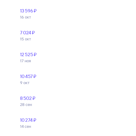
13 ⁠596 ⁠₽
16 окт
7 ⁠024 ⁠₽
15 окт
12 ⁠525 ⁠₽
17 ноя
10 ⁠457 ⁠₽
9 окт
8 ⁠502 ⁠₽
28 сен
10 ⁠274 ⁠₽
14 сен