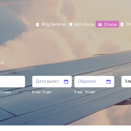
Ж/д билеты
Автобусы
Отели
Эл
⁠₽
осква
8 авг
,
9 авг
9 авг
,
10 авг