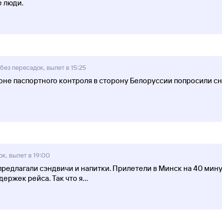
 люди.
ез пересадок, вылет в 15:25
 зоне паспортного контроля в сторону Белоруссии попросили сн
к, вылет в 19:00
редлагали сэндвичи и напитки. Прилетели в Минск на 40 мину
ержек рейса. Так что я
...