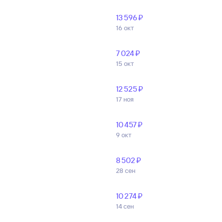
13 ⁠596 ⁠₽
16 окт
7 ⁠024 ⁠₽
15 окт
12 ⁠525 ⁠₽
17 ноя
10 ⁠457 ⁠₽
9 окт
8 ⁠502 ⁠₽
28 сен
10 ⁠274 ⁠₽
14 сен