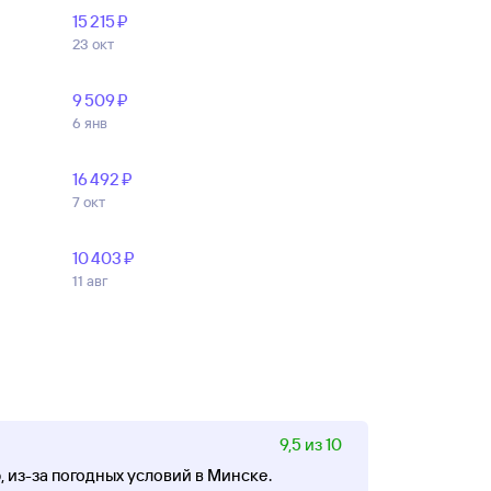
15 ⁠215 ⁠₽
23 окт
9 ⁠509 ⁠₽
6 янв
16 ⁠492 ⁠₽
7 окт
10 ⁠403 ⁠₽
11 авг
9,5 из 10
 из-за погодных условий в Минске.