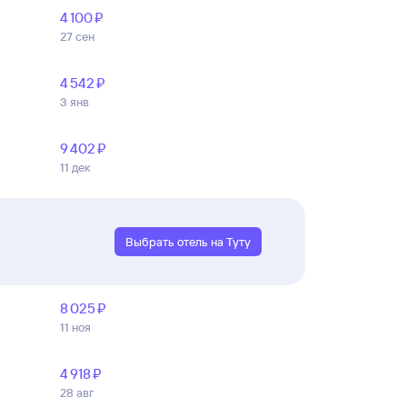
4 ⁠100 ⁠₽
27 сен
4 ⁠542 ⁠₽
3 янв
9 ⁠402 ⁠₽
11 дек
Выбрать отель на Туту
8 ⁠025 ⁠₽
11 ноя
4 ⁠918 ⁠₽
28 авг