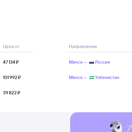
Цена от
Направление
47 ⁠134 ⁠₽
Минск —
Россия
101 ⁠992 ⁠₽
Минск —
Узбекистан
39 ⁠822 ⁠₽