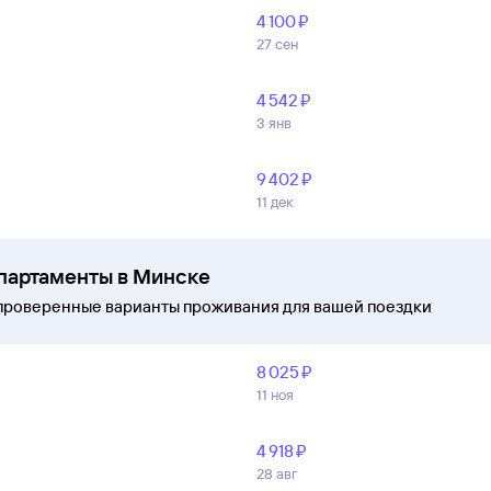
4 ⁠100 ⁠₽
27 сен
4 ⁠542 ⁠₽
3 янв
9 ⁠402 ⁠₽
11 дек
апартаменты в Минске
проверенные варианты проживания для вашей поездки
8 ⁠025 ⁠₽
11 ноя
4 ⁠918 ⁠₽
28 авг