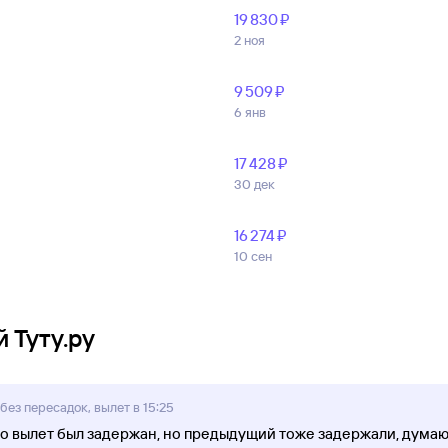
19 ⁠830 ⁠₽
2 ноя
9 ⁠509 ⁠₽
6 янв
17 ⁠428 ⁠₽
30 дек
16 ⁠274 ⁠₽
10 сен
 Туту.ру
ез пересадок, вылет в 15:25
то вылет был задержан, но предыдущий тоже задержали, думаю,