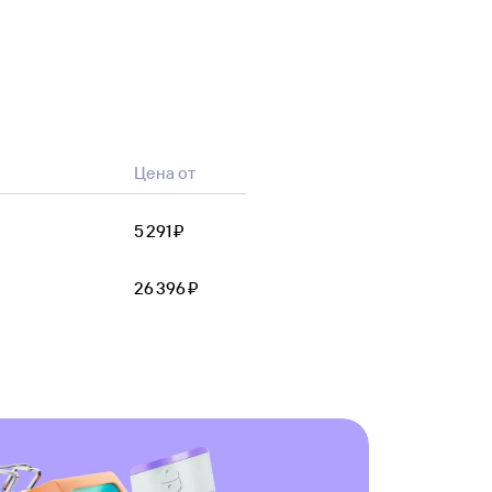
Цена от
5 ⁠291 ⁠₽
26 ⁠396 ⁠₽