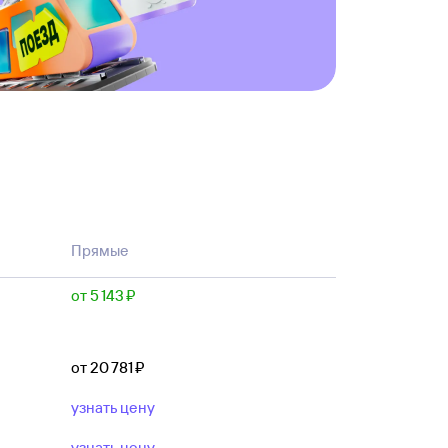
Прямые
от 5 ⁠143 ⁠₽
от 20 ⁠781 ⁠₽
узнать цену
узнать цену