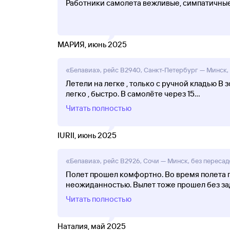
Работники самолета вежливые, симпатичные
МАРИЯ, июнь 2025
«Белавиа», рейс B2940, Санкт-Петербург — Минск, б
Летели на легке , только с ручной кладью В
легко , быстро. В самолёте через 15
...
Читать полностью
IURII, июнь 2025
«Белавиа», рейс B2926, Сочи — Минск, без пересадо
Полет прошел комфортно. Во время полета п
неожиданностью. Вылет тоже прошел без зад
Читать полностью
Наталия, май 2025