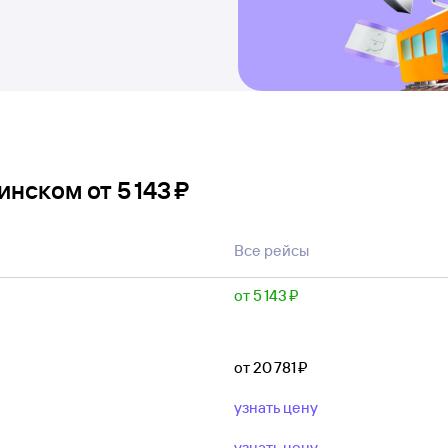
Минском
от
5 ⁠143 ⁠₽
Все рейсы
от 5 ⁠143 ⁠₽
от 20 ⁠781 ⁠₽
узнать цену
узнать цену