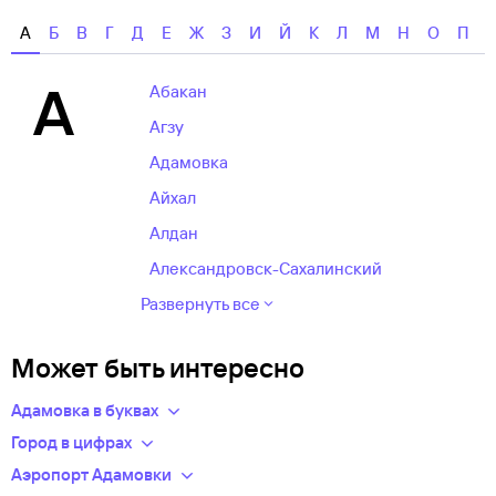
А
Б
В
Г
Д
Е
Ж
З
И
Й
К
Л
М
Н
О
П
А
Абакан
Агзу
Адамовка
Айхал
Алдан
Александровск-Сахалинский
Развернуть все
Может быть интересно
Адамовка в буквах
Указав конкретный пункт отправления, вы сможете узнать
Город в цифрах
точную стоимость и время в пути.
Телефонный код: (+7) +7
Аэропорт Адамовки