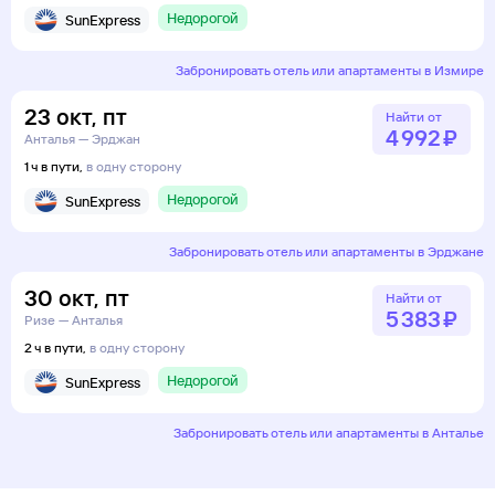
Недорогой
SunExpress
Забронировать отель или апартаменты в Измире
23
окт
,
пт
Найти от
4 ⁠992 ⁠₽
Анталья — Эрджан
1 ч в пути,
в одну сторону
Недорогой
SunExpress
Забронировать отель или апартаменты в Эрджане
30
окт
,
пт
Найти от
5 ⁠383 ⁠₽
Ризе — Анталья
2 ч в пути,
в одну сторону
Недорогой
SunExpress
Забронировать отель или апартаменты в Анталье