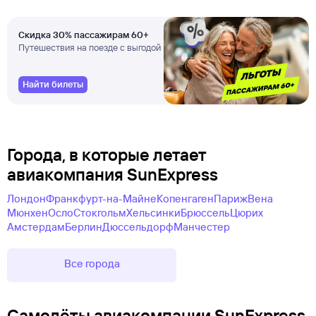
Скидка 30% пассажирам 60+
Путешествия на поезде с выгодой
Найти билеты
Города, в которые летает
авиакомпания SunExpress
Лондон
Франкфурт-на-Майне
Копенгаген
Париж
Вена
Мюнхен
Осло
Стокгольм
Хельсинки
Брюссель
Цюрих
Амстердам
Берлин
Дюссельдорф
Манчестер
Все города
Самолëты авиакомпании SunExpress