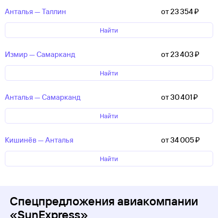
Анталья — Таллин
от 23 ⁠354 ⁠₽
Найти
Измир — Самарканд
от 23 ⁠403 ⁠₽
Найти
Анталья — Самарканд
от 30 ⁠401 ⁠₽
Найти
Кишинёв — Анталья
от 34 ⁠005 ⁠₽
Найти
Спецпредложения авиакомпании
«SunExpress»