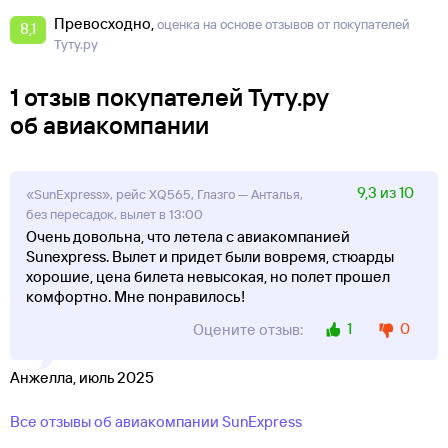
Превосходно
оценка на основе отзывов от покупателей
8,1
Туту.ру
1 отзыв покупателей Туту.ру
об авиакомпании
9,3 из 10
«SunExpress», рейс XQ565, Глазго — Анталья,
без пересадок, вылет в 13:00
Очень довольна, что летела с авиакомпанией
Sunexpress. Вылет и придет были вовремя, стюарды
хорошие, цена билета невысокая, но полет прошел
комфортно. Мне понравилось!
1
0
Оцените отзыв:
Анжелла, июль 2025
Все отзывы об авиакомпании SunExpress