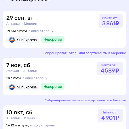
29
сен
,
вт
Найти от
3 ⁠861 ⁠₽
Анталья — Мерсин
1 ч 5 м в пути,
в одну сторону
Недорогой
SunExpress
Забронировать отель или апартаменты в Мерсине
7
ноя
,
сб
Найти от
4 ⁠589 ⁠₽
Эрджан — Анталья
1 ч в пути,
в одну сторону
Недорогой
SunExpress
Забронировать отель или апартаменты в Анталье
10
окт
,
сб
Найти от
4 ⁠901 ⁠₽
Анталья — Измир
1 ч 10 м в пути,
в одну сторону