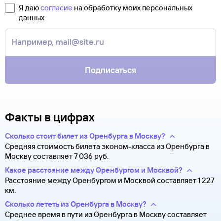
полете.
свою ситуацию. С вами свяжутся наши специалисты.
Я даю
согласие
на обработку моих персональных
Туту.ру высылает маршрутную квитанцию по электронной
данных
В письме, которое вы получите после заказа, будут
почте. Советуем распечатать ее и взять с собой в аэропорт.
контакты агентства-партнера, через которое оформлен
Она может пригодиться на паспортном контроле
билет. Вы можете связаться с ним напрямую.
за границей, хотя для посадки в самолет вам понадобится
только паспорт.
Подписаться
Факты в цифрах
Сколько стоит билет из Оренбурга в Москву?
Средняя стоимость билета эконом-класса из Оренбурга в
Москву составляет 7 ⁠036 руб.
Какое расстояние между Оренбургом и Москвой?
Расстояние между Оренбургом и Москвой составляет 1 227
км.
Сколько лететь из Оренбурга в Москву?
Среднее время в пути из Оренбурга в Москву составляет