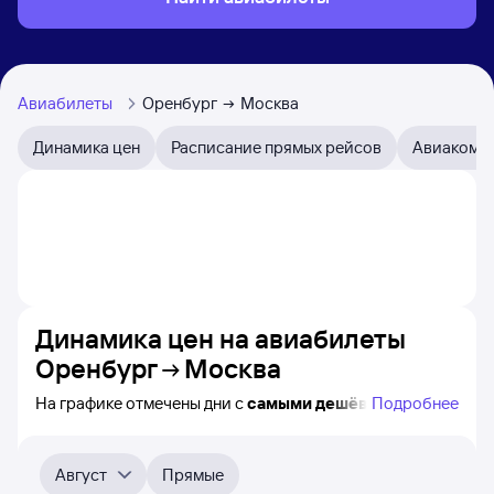
Авиабилеты
Оренбург
Москва
Динамика цен
Расписание прямых рейсов
Авиакомп
Динамика цен на авиабилеты
Оренбург
Москва
На графике отмечены дни с
самыми дешёвыми
Подробнее
авиабилетами из Оренбурга в Москву, а также
понятно, как
примерно
меняется цена на ближайшие
пять месяцев. Выберите дату, перейдите по клику
Август
Прямые
к поиску билетов на нужный рейс и просмотру
точных