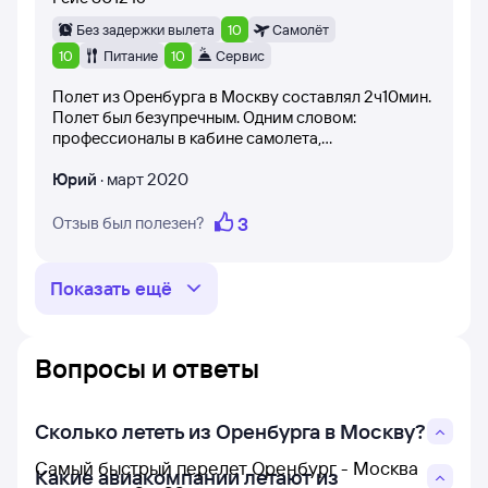
ожидания и не разочароваться.
Без задержки вылета
10
Самолёт
10
Питание
10
Сервис
Полет из Оренбурга в Москву составлял 2ч10мин.
Полет был безупречным. Одним словом:
профессионалы в кабине самолета,
бортпроводники таког же класса. Все на
высочайшем уровне. Спасибо большое за
Юрий
·
март 2020
доставленное удовольствие лететь с такими
профессионалами, за прекрасное настроение.
3
Отзыв был полезен?
Показать ещё
Вопросы и ответы
Сколько лететь из Оренбурга в Москву?
Самый быстрый перелет Оренбург - Москва
Какие авиакомпании летают из