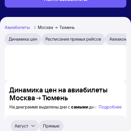
Авиабилеты
Москва
Тюмень
Динамика цен
Расписание прямых рейсов
Авиакомп
Динамика цен на авиабилеты
Москва
Тюмень
На диаграмме выделены дни с
самыми дешёвыми
Подробнее
авиабилетами из Москвы в Тюмень, а также понятно,
как
примерно
меняется цена на ближайшие 4-
5 месяца. Выберите дату, перейдите по клику к поиску
Август
Прямые
авиабилетов и просмотру
точных цен
.