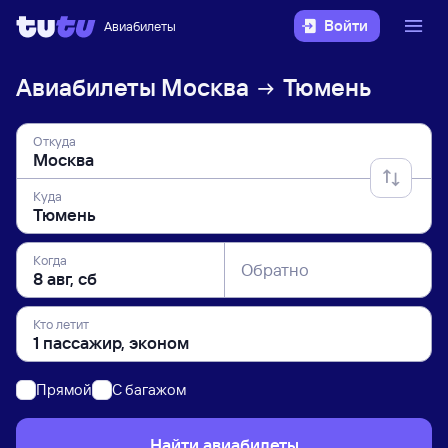
Войти
Авиабилеты
Авиабилеты
Москва
Тюмень
Откуда
Куда
Когда
Обратно
Кто летит
Прямой
C багажом
Найти авиабилеты