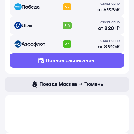
ежедневно
Победа
6.7
от
5 ⁠929 ⁠₽
ежедневно
Utair
8.6
от
8 ⁠201 ⁠₽
ежедневно
Аэрофлот
9.4
от
8 ⁠910 ⁠₽
Полное расписание
Поезда
Москва
Тюмень