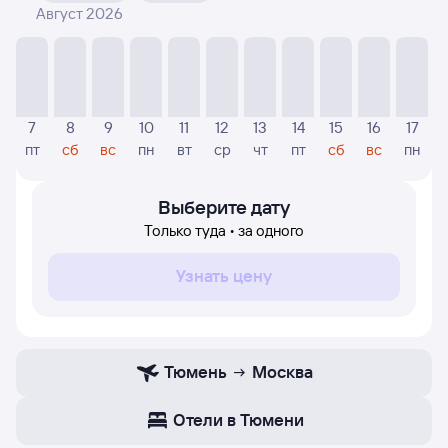
Август 2026
На диаграмме — отображаются цены, которые были
найдены посетителями Туту за последнее время.
Указанная цена была актуальна на дату поиска и может
отличаться от текущей цены.
Если никто не искал авиабилетов по маршруту
7
8
9
10
11
12
13
14
15
16
17
Москва — Тюмень, то цены могут отсутствовать
пт
сб
вс
пн
вт
ср
чт
пт
сб
вс
пн
частично или полностью. В этом случае заполните
форму поиска в начале страницы, указав нужную вам
дату.
Выберите дату
Только туда • за одного
Узнать цену
Тюмень
Москва
Отели в Тюмени