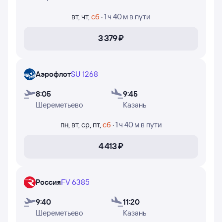
недели, в которые авиакомпании Аэрофлот, Победа и
Россия осуществляют полёты.
вт
,
чт
,
сб
·
1 ч 40 м
в пути
3 ⁠379 ⁠₽
Аэрофлот
SU 1268
8:05
9:45
Шереметьево
Казань
пн
,
вт
,
ср
,
пт
,
сб
·
1 ч 40 м
в пути
4 ⁠413 ⁠₽
Россия
FV 6385
9:40
11:20
Шереметьево
Казань