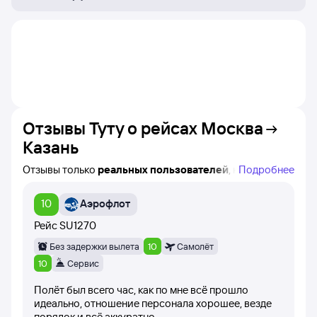
Отзывы Туту о рейсах
Москва
Казань
Отзывы только
реальных пользователей
, которые
Подробнее
купили билеты на самолёт Москва — Казань на сайте
Туту!
10
Аэрофлот
Вы можете увидеть название конкретного рейса,
авиакомпанию и время вылета, а также дату написания
Рейс
SU1270
каждого отзыва.
Без задержки вылета
10
Самолёт
При написании отзывов клиенты оценивают рейс
10
Сервис
баллами от 1 до 10 (самолёт вылетел вовремя,
Полёт был всего час, как по мне всё прошло
вежливость персонала, питание на борту самолёта).
идеально, отношение персонала хорошее, везде
порядок и всё аккуратно.