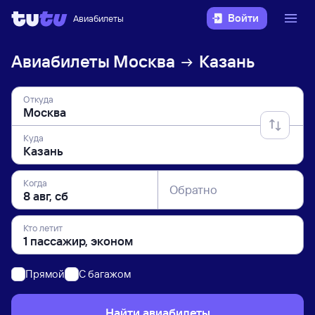
Войти
Авиабилеты
Авиабилеты
Москва
Казань
Откуда
Куда
Когда
Обратно
Кто летит
Прямой
C багажом
Найти авиабилеты