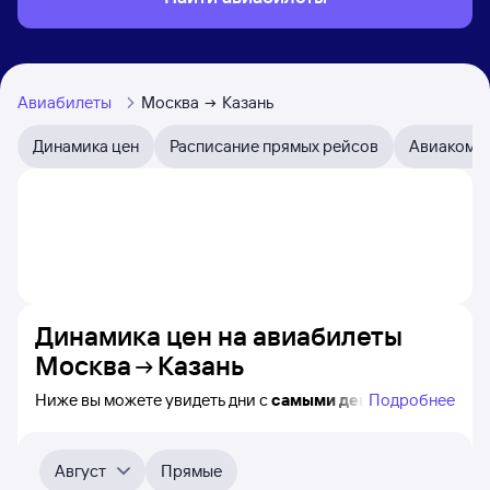
Авиабилеты
Москва
Казань
Динамика цен
Расписание прямых рейсов
Авиакомп
Динамика цен на авиабилеты
Москва
Казань
Ниже вы можете увидеть дни с
самыми дешёвыми
Подробнее
билетами на самолёт из Москвы в Казань, а также
видно, каким образом
приблизительно
меняется цена
на ближайшие месяцы. Выберите день, перейдите
Август
Прямые
по клику к поиску билетов на самолёт и получению