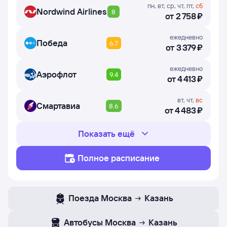
пн
,
вт
,
ср
,
чт
,
пт
,
сб
Nordwind Airlines
8
от
2 ⁠758 ⁠₽
ежедневно
Победа
6.7
от
3 ⁠379 ⁠₽
ежедневно
Аэрофлот
9.4
от
4 ⁠413 ⁠₽
вт
,
чт
,
вс
Смартавиа
8.6
от
4 ⁠483 ⁠₽
Показать ещё
Полное расписание
Поезда
Москва
Казань
Автобусы
Москва
Казань