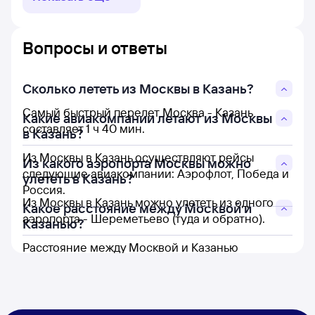
Вопросы и ответы
Сколько лететь из Москвы в Казань?
Самый быстрый перелет Москва - Казань
Какие авиакомпании летают из Москвы
составляет 1 ч 40 мин.
в Казань?
Из Москвы в Казань осуществляют рейсы
Из какого аэропорта Москвы можно
следующие авиакомпании: Аэрофлот, Победа и
улететь в Казань?
Россия.
Из Москвы в Казань можно улететь из одного
Какое расстояние между Москвой и
аэропорта - Шереметьево (туда и обратно).
Казанью?
Расстояние между Москвой и Казанью
составляет 717 км.