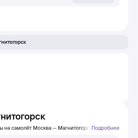
гнитогорск
нитогорск
Подробнее
, которые купили билеты на самолёт Москва — Магнитогорск на Туту!
и авиакомпанию, а также дату написания