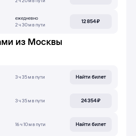
2 ч 20 м
в пути
ые о рейсах могут быть устаревшими или
нтировочные
: эти цены были найдены
ежедневно
12 ⁠854 ⁠₽
2 ч 30 м
в пути
 и узнать
точные цены
— нажимайте кнопку
ами из Москвы
гнитогорск, время в пути, номера рейсов и дни
ы.
Найти билет
3 ч 35 м
в пути
24 ⁠354 ⁠₽
3 ч 35 м
в пути
Найти билет
16 ч 10 м
в пути