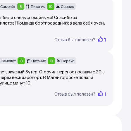
Самолёт
8
Питание
10
Сервис
т 1 до 10 (самолёт вылетел вовремя,
ет были очень спокойными! Спасибо за
илотов! Команда бортпроводников вела себя очень
ки не меняются и остаются
1
Отзыв был полезен?
осле модерации.
а — Магнитогорск, прочитав отзывы
Самолёт
10
Питание
10
Сервис
ет, вкусный бутер. Огорчил перенос посадки с 20 в
 через весь аэропорт. В Магнитогорске подали
улице минут 10.
1
Отзыв был полезен?