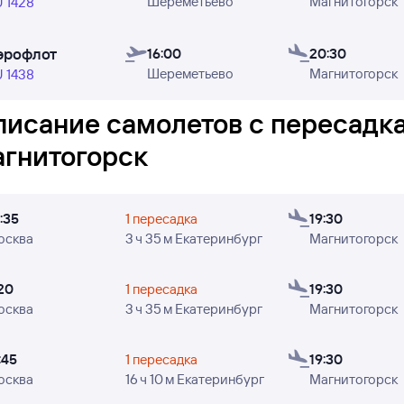
Шереметьево
Магнитогорск
день). Также стоит помнить, что в редких случаях данн
 1428
ностью представлены. Цены в расписании указаны
орие
ателями Туту за последние 48 часов.
эрофлот
16:00
20:30
Шереметьево
Магнитогорск
 1438
роверить, есть ли в наличии билеты на конкретный рейс
билет» и переходите уже к поиску авиабилетов.
писание самолетов с пересадк
це отображены: время вылета из Москвы и прилёта в Ма
агнитогорск
, в которые авиакомпания Аэрофлот осуществляет полёт
:35
1 пересадка
19:30
осква
3 ч 35 м Екатеринбург
Магнитогорск
20
1 пересадка
19:30
осква
3 ч 35 м Екатеринбург
Магнитогорск
:45
1 пересадка
19:30
осква
16 ч 10 м Екатеринбург
Магнитогорск