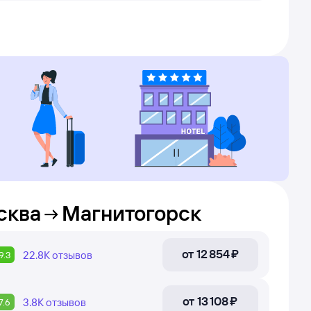
сква
Магнитогорск
от
12 ⁠854 ⁠₽
22.8К
отзывов
9.3
от
13 ⁠108 ⁠₽
3.8К
отзывов
7.6