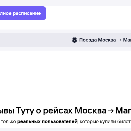
лное расписание
Поезда
Москва
Ма
ывы Туту о рейсах
Москва
Маг
 только
реальных пользователей
те увидеть время вылета, название конкретного рейса 