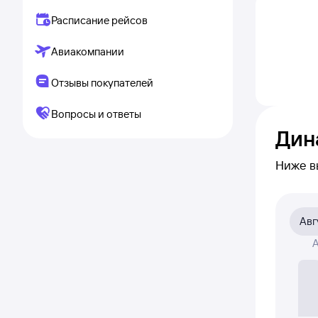
Расписание рейсов
Авиакомпании
Отзывы покупателей
Вопросы и ответы
Дин
Ниже в
как
пр
на сам
Авг
На диа
А
была а
Если ни
или пол