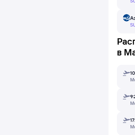
каждый 
SU
не пол
пользов
А
SU
Чтобы п
«Найти 
Рас
В табли
в М
недели
10
М
9:
М
17
М