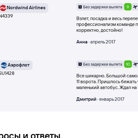
 отзыва.
Без задержки вылета
9
Nordwind Airlines
N4339
исании отзывов пользователи оценивают рейс баллами о
Взлет, посадка и весь перел
профессионализм команде п
сть стюардесс, питание на борту самолёта).
корректно, достойно!
осетители сайта имеют возможность оценить отзыв по полезности. Оцен
Анна
·
апрель 2017
иде, в котором их оставил пользователь. Публикуются п
ете получить эксклюзивную информацию о рейсе Москв
Без задержки вылета
10
Аэрофлот
 могут помочь определиться с выбором конкретной авиакомпании, сформировать
SU1428
ьные ожидания и не разочароваться.
Все шикарно. Большой самол
11 ворота. Пришлось бежать
маленький автобус. Ждал на 
Дмитрий
·
январь 2017
росы и ответы