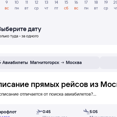
9
10
11
12
13
14
15
16
17
18
19
2
вс
пн
вт
ср
чт
пт
сб
вс
пн
вт
ср
ч
Выберите дату
олько туда • за одного
Авиабилеты
Магнитогорск
Москва
писание прямых рейсов из Мос
списание отличается от поиска авиабилетов?
исании указаны
только прямые рейсы
Москва — Магнито
эрофлот
вы сможете его увидеть (при поиске авиабилетов бывае
0:45
5:05