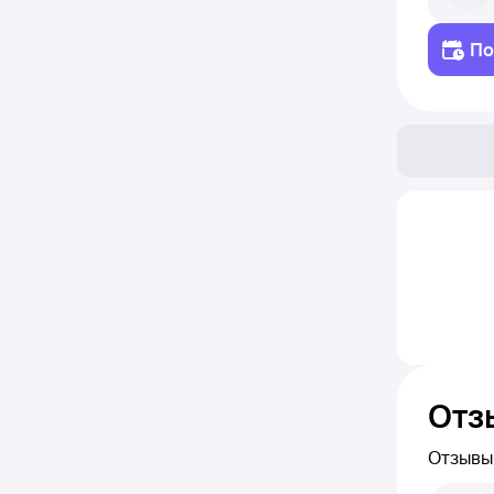
По
Отз
Отзывы
Вы може