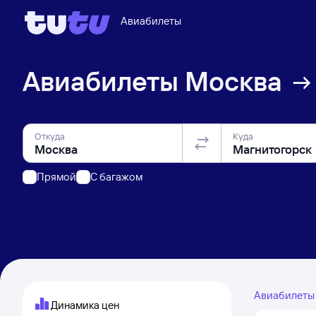
Авиабилеты
Авиабилеты
Москва
Откуда
Куда
Прямой
C багажом
Авиабилет
Динамика цен