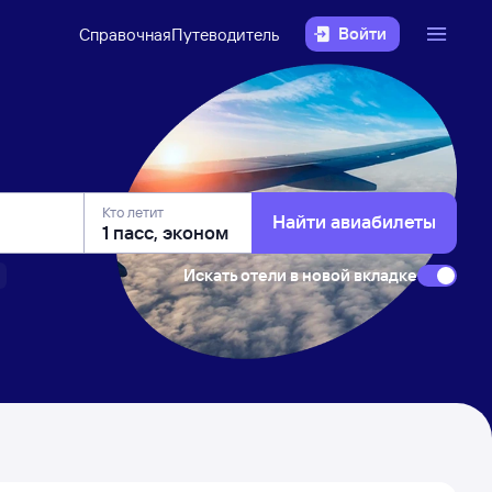
Войти
Справочная
Путеводитель
Кто летит
Найти авиабилеты
Искать отели в новой вкладке