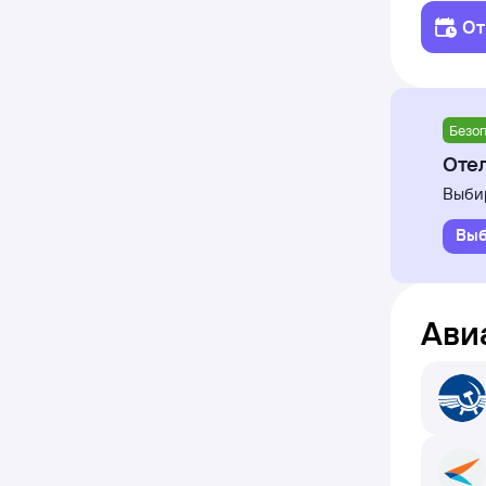
От
Безоп
Отел
Выбир
Выб
Ави