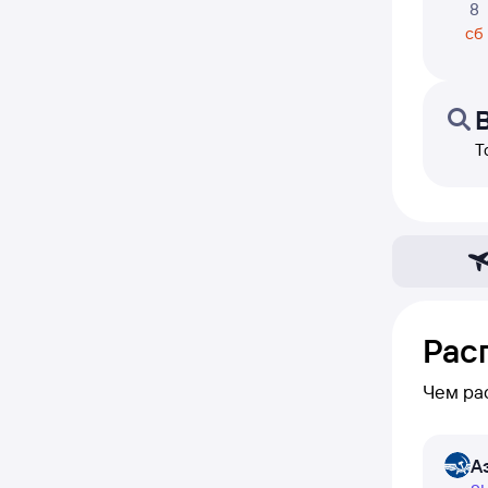
8
сб
Т
Рас
Чем ра
В расп
А
день — 