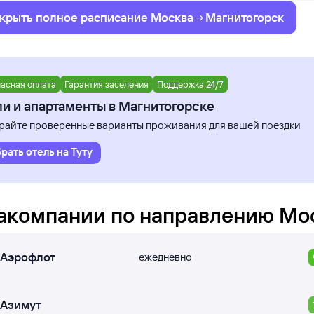
крыть полное
расписание
Москва
Магнитогорск
асная оплата
Гарантия заселения
Поддержка 24/7
и и апартаменты в Магнитогорске
айте проверенные варианты проживания для вашей поездки
рать отель на Туту
акомпании по направлению
Мо
Аэрофлот
ежедневно
Азимут