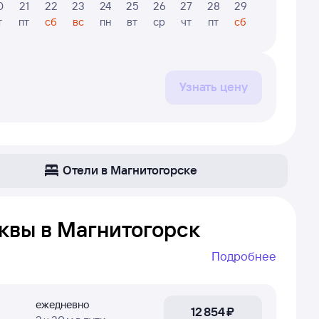
0
21
22
23
24
25
26
27
28
29
30
31
т
пт
сб
вс
пн
вт
ср
чт
пт
сб
вс
пн
Узнать цену
Отели в Магнитогорске
квы в Магнитогорск
Подробнее
горск. Даже если самолёт летает не каждый
т сложно найти прямой рейс, если он не летает
ежедневно
12 ⁠854 ⁠₽