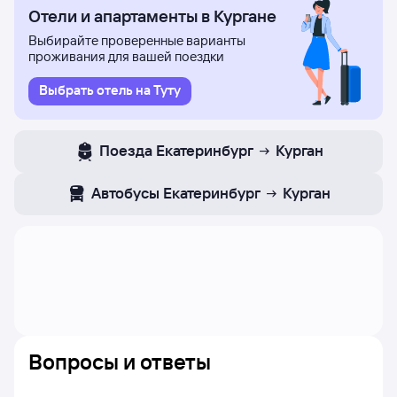
Отели и апартаменты в Кургане
Цены в расписании указаны ориентировочные:
эти цены найдены пользователями Туту за последние
Выбирайте проверенные варианты
двое суток. Если цена не указана, вы можете узнать ее,
проживания для вашей поездки
нажав на кнопку «Найти билет».
Выбрать отель на Туту
Чтобы проверить, есть ли в наличии билеты
из Екатеринбурга на выбранный рейс в Курган
и увидеть точные цены - нажимайте на цену
Поезда
Екатеринбург
Курган
и приступайте к выбору авиабилетов.
Автобусы
Екатеринбург
Курган
Вопросы и ответы