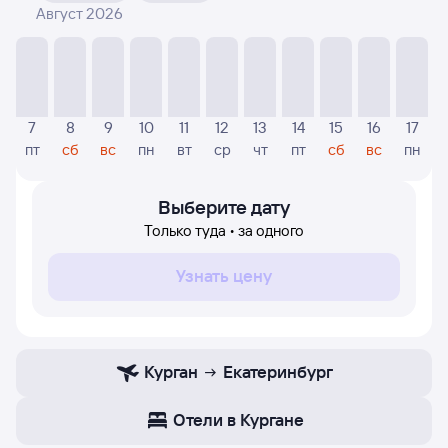
Август 2026
На диаграмме — указаны цены, которые были найдены
посетителями Туту за последнее время. Указанная
цена была актуальна на момент поиска и может
отличаться от текущей цены.
Если никто не искал авиабилетов по маршруту
7
8
9
10
11
12
13
14
15
16
17
Екатеринбург — Курган, то цены могут отсутствовать
пт
сб
вс
пн
вт
ср
чт
пт
сб
вс
пн
частично или полностью. В этом случае заполните
форму поиска в начале страницы, указав нужную вам
дату.
Выберите дату
Только туда • за одного
Узнать цену
Курган
Екатеринбург
Отели в Кургане