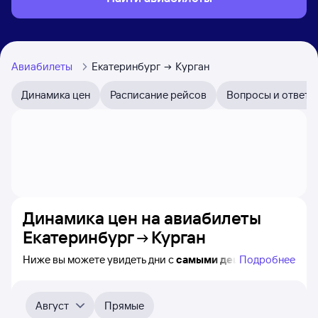
Авиабилеты
Екатеринбург
Курган
Динамика цен
Расписание рейсов
Вопросы и ответы
Динамика цен на авиабилеты
Екатеринбург
Курган
Ниже вы можете увидеть дни с
самыми дешёвыми
Подробнее
авиабилетами из Екатеринбурга в Курган, а также
понятно, как
примерно
меняется цена на ближайшие
месяцы. Выберите дату, перейдите по клику к поиску
Август
Прямые
билетов на самолёт и просмотру
точных цен
.