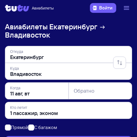
Войти
Авиабилеты
Авиабилеты
Екатеринбург
Владивосток
Откуда
Куда
Когда
Обратно
Кто летит
Прямой
C багажом