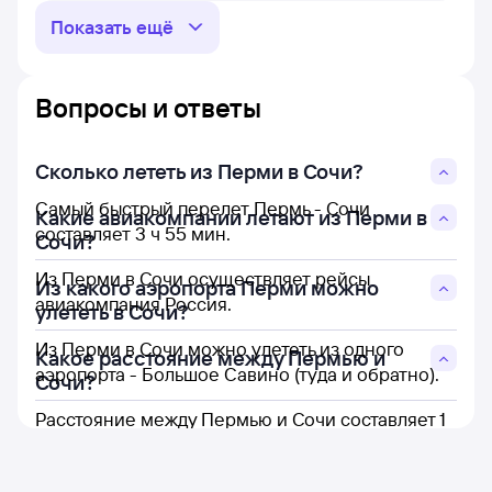
Показать ещё
Вопросы и ответы
Сколько лететь из Перми в Сочи?
Самый быстрый перелет Пермь - Сочи
Какие авиакомпании летают из Перми в
составляет 3 ч 55 мин.
Сочи?
Из Перми в Сочи осуществляет рейсы
Из какого аэропорта Перми можно
авиакомпания Россия.
улететь в Сочи?
Из Перми в Сочи можно улететь из одного
Какое расстояние между Пермью и
аэропорта - Большое Савино (туда и обратно).
Сочи?
Расстояние между Пермью и Сочи составляет 1
964 км.