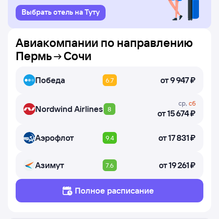
Выбрать отель на Туту
Авиакомпании по направлению
Пермь
Сочи
Победа
от
9 ⁠947 ⁠₽
6.7
ср
,
сб
Nordwind Airlines
8
от
15 ⁠674 ⁠₽
Аэрофлот
от
17 ⁠831 ⁠₽
9.4
Азимут
от
19 ⁠261 ⁠₽
7.6
Полное расписание