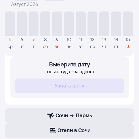
Август 2026
На диаграмме — видны цены, которые были найдены
посетителями Туту за последнее время. Указанная
цена была актуальна на день поиска и может
отличаться от текущей цены.
Если никто не искал авиабилетов по маршруту
5
6
7
8
9
10
11
12
13
14
15
Пермь — Сочи, то цены могут отсутствовать частично
ср
чт
пт
сб
вс
пн
вт
ср
чт
пт
сб
или полностью. В этом случае заполните форму поиска
в начале страницы, указав нужную вам дату.
Выберите дату
Только туда • за одного
Узнать цену
Сочи
Пермь
Отели в Сочи