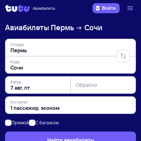
Войти
Авиабилеты
Авиабилеты
Пермь
Сочи
Откуда
Куда
Когда
Обратно
Кто летит
Прямой
C багажом
Найти авиабилеты