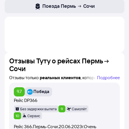
Поезда
Пермь
Сочи
Отзывы Туту о рейсах
Пермь
Сочи
Отзывы только
реальных клиентов
, которые
Подробнее
совершили покупку авиабилета по маршруту Пермь —
Сочи на Туту!
9.7
Победа
Вы можете найти время вылета, авиакомпанию
и название конкретного рейса, а также дату написания
Рейс
DP366
каждого отзыва.
Без задержки вылета
9
Самолёт
При написании отзывов пользователи оценивают рейс
10
Сервис
баллами от 1 до 10 (время вылета самолёта,
Рейс 366.Пермь-Сочи.20.06.2023г.Очень
вежливость стюардесс, питание на борту самолёта).