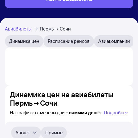
Авиабилеты
Пермь
Сочи
Динамика цен
Расписание рейсов
Авиакомпании
Динамика цен на авиабилеты
Пермь
Сочи
На графике отмечены дни с
самыми дешёвыми
Подробнее
авиабилетами из Перми в Сочи, а также понятно, как
примерно
меняется цена на ближайшие пять месяцев.
Выберите дату, перейдите по клику к поиску билетов
Август
Прямые
на нужный рейс и просмотру
точных цен
.