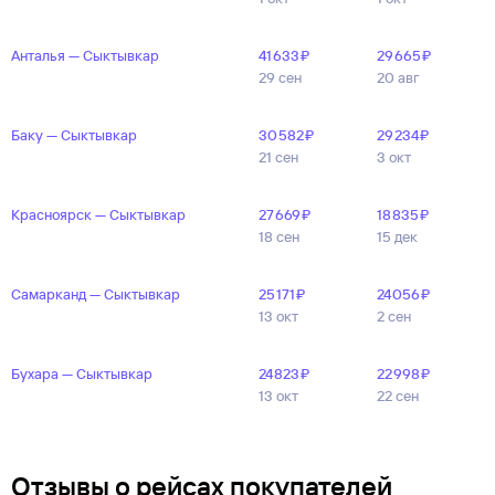
Анталья — Сыктывкар
41 ⁠633 ⁠₽
29 ⁠665 ⁠₽
29 сен
20 авг
Баку — Сыктывкар
30 ⁠582 ⁠₽
29 ⁠234 ⁠₽
21 сен
3 окт
Красноярск — Сыктывкар
27 ⁠669 ⁠₽
18 ⁠835 ⁠₽
18 сен
15 дек
Самарканд — Сыктывкар
25 ⁠171 ⁠₽
24 ⁠056 ⁠₽
13 окт
2 сен
Бухара — Сыктывкар
24 ⁠823 ⁠₽
22 ⁠998 ⁠₽
13 окт
22 сен
Отзывы о рейсах покупателей