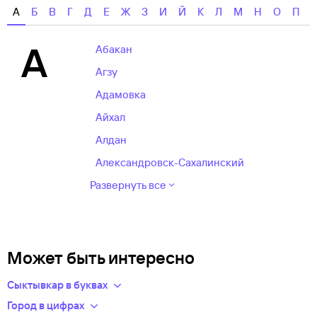
А
Б
В
Г
Д
Е
Ж
З
И
Й
К
Л
М
Н
О
П
А
Абакан
Агзу
Адамовка
Айхал
Алдан
Александровск-Сахалинский
Развернуть все
Может быть интересно
Сыктывкар в буквах
Цена авиабилета в Сыктывкар из Москвы
составляет
Город в цифрах
6441 руб.