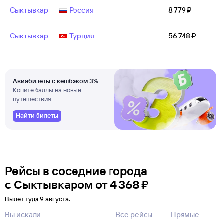
Сыктывкар —
Россия
8 ⁠779 ⁠₽
Сыктывкар —
Турция
56 ⁠748 ⁠₽
Авиабилеты с кешбэком 3%
Копите баллы на новые
путешествия
Найти билеты
Рейсы в соседние города
с Сыктывкаром
от
4 ⁠368 ⁠₽
Вылет туда 9 августа.
Вы искали
Все рейсы
Прямые