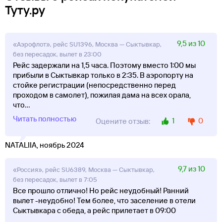
Туту.ру
9,5 из 10
«Аэрофлот», рейс SU1396, Москва — Сыктывкар,
без пересадок, вылет в 23:00
Рейс задержали на 1,5 часа. Поэтому вместо 1:00 мы
прибыли в Сыктывкар только в 2:35. В аэропорту на
стойке регистрации (непосредственно перед
проходом в самолет), пожилая дама на всех орала,
что
...
Читать полностью
1
0
Оцените отзыв:
NATALIIA, ноябрь 2024
9,7 из 10
«Россия», рейс SU6389, Москва — Сыктывкар,
без пересадок, вылет в 7:05
Все прошло отлично! Но рейс неудобный! Ранний
вылет -неудобно! Тем более, что заселение в отели
Сыктывкара с обеда, а рейс прилетает в 09:00