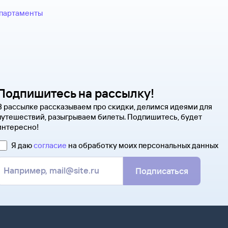
билет, тем меньше денег вы см
Введите личные данные — о
Туту.ру передает их только 
Современные авиабилеты не в
апартаменты
Чтобы сдать билет, как можно 
Оплатите билеты банковской
распечатать и взять с собой в
надо ответить на письмо, кото
квитанцию. В ней есть номер э
Туту.ру. Укажите в теме сообщ
полете.
ситуацию. С вами свяжутся на
Туту.ру высылает маршрутную 
В письме, которое вы получите 
распечатать ее и взять с собой
партнера, через которое оформ
на паспортном контроле за гра
напрямую.
понадобится только паспорт.
Подпишитесь на рассылку!
В рассылке рассказываем про скидки, делимся идеями для
путешествий, разыгрываем билеты. Подпишитесь, будет
интересно!
Я даю
согласие
на обработку моих персональных данных
Подписаться