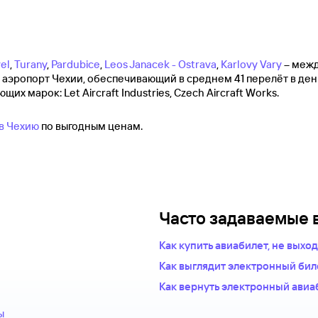
el
,
Turany
,
Pardubice
,
Leos Janacek - Ostrava
,
Karlovy Vary
– межд
ший аэропорт Чехии, обеспечивающий в среднем 41 перелёт в д
х марок: Let Aircraft Industries, Czech Aircraft Works.
в Чехию
по выгодным ценам.
Часто задаваемые 
Как купить авиабилет, не выхо
Укажите в нужных полях марш
Как выглядит электронный биле
пассажиров.Система подбер
После оплаты на сайте, в базе
Как вернуть электронный авиа
авиакомпаний.
это и есть ваш электронный би
Правила возврата билетов опр
Из списка рейсов выберите 
храниться у авиакомпании-пер
ы