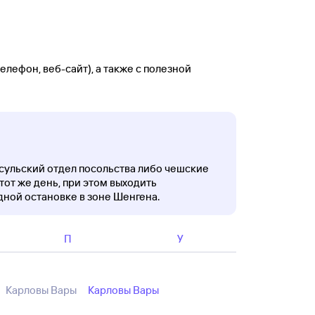
лефон, веб-сайт), а также с полезной
нсульский отдел посольства либо чешские
тот же день, при этом выходить
дной остановке в зоне Шенгена.
П
У
Карловы Вары
Карловы Вары