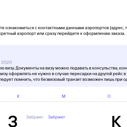
е ознакомиться с контактными данными аэропортов (адрес, те
ретный аэропорт или сразу перейдите к оформлению заказа.
я 2020
ю визу. Документы на визу можно подавать в консульства, ко
изу оформлять не нужно в случае пересадки на другой рейс в 
ледует помнить, что безвизовый транзит возможен лишь при о
К
М
О
З
К
Забржег
Забржег