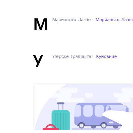
М
Марианске-Лазне
Марианске-Лазн
У
Угерске-Градиште
Куновице