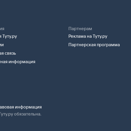
ия
Партнерам
 Туту.ру
Реклама на Туту.ру
ии
Партнерская программа
я связь
тная информация
авовая информация
уту.ру обязательна.