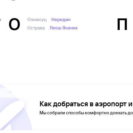
О
П
е
Оломоуц
Нередин
Острава
Леош Яначек
Как добраться в аэропорт 
Мы собрали способы комфортно доехать до