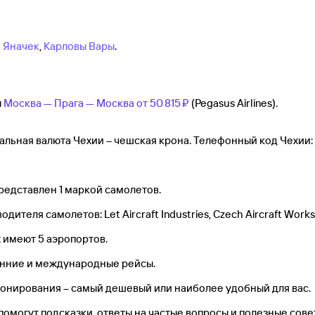
 Яначек
,
Карловы Вары
.
ы
Москва — Прага — Москва от
50 ⁠815 ⁠₽
(Pegasus Airlines).
альная валюта Чехии – чешская крона. Телефонный код Чехии:
редставлен 1 маркой самолетов.
теля самолетов: Let Aircraft Industries, Czech Aircraft Works
 имеют 5 аэропортов.
ренние и международные рейсы.
ронирования – самый дешевый или наиболее удобный для вас.
 помогут подсказки, ответы на частые вопросы и полезные сов