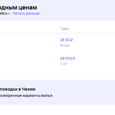
годным ценам
сийских
Читать дальше
Туда
24 ⁠110 ⁠₽
18 сен
44 ⁠933 ⁠₽
1 окт
 поездки в Чехию
проверенные варианты жилья