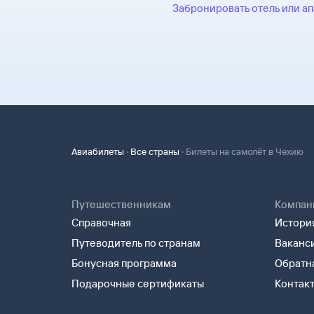
Забронировать отель или а
·
·
Авиабилеты
Все страны
Билеты на самолёт в Чехию
Путешественникам
Компан
Справочная
История
Путеводитель по странам
Ваканс
Бонусная программа
Обратна
Подарочные сертификаты
Контак