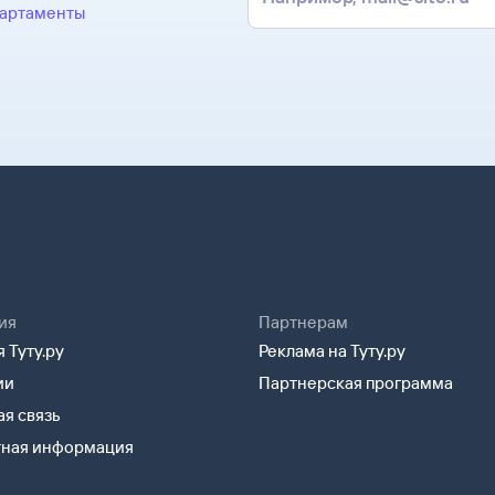
партаменты
ия
Партнерам
 Туту.ру
Реклама на Туту.ру
ии
Партнерская программа
я связь
тная информация