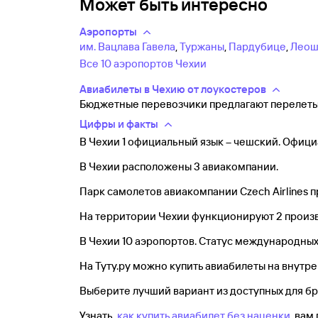
Может быть интересно
Аэропорты
им. Вацлава Гавела
,
Туржаны
,
Пардубице
,
Леош
Все 10 аэропортов Чехии
Авиабилеты в Чехию от лоукостеров
Бюджетные перевозчики предлагают перелет
Цифры и факты
В Чехии 1 официальный язык – чешский. Офици
В Чехии расположены 3 авиакомпании.
Парк самолетов авиакомпании Czech Airlines п
На территории Чехии функционируют 2 производи
В Чехии 10 аэропортов. Статус международных
На Туту.ру можно купить авиабилеты на внут
Выберите лучший вариант из доступных для б
Узнать,
как купить авиабилет без наценки
, вам