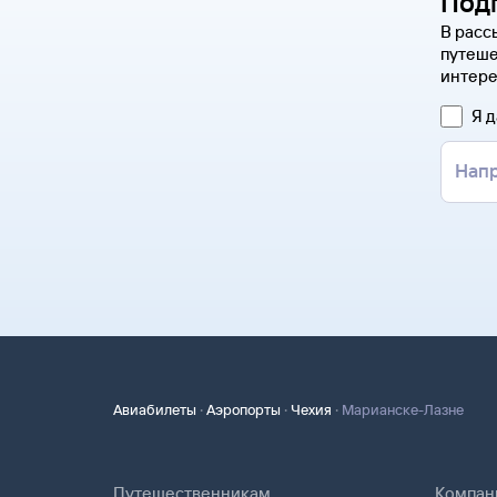
Под
В расс
путеше
интере
Я 
·
·
·
Авиабилеты
Аэропорты
Чехия
Марианске-Лазне
Путешественникам
Компан