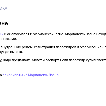
MKA
зне
ии
и обслуживает г. Марианске-Лазне. Марианске-Лазне находи
опортами.
внутренние рейсы. Регистрация пассажиров и оформление ба
нут до вылета.
, надо предъявить билет и паспорт. Если пассажир купил элект
на
авиабилеты из Марианске-Лазне
.