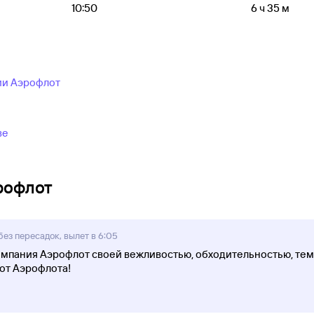
10:50
6 ч 35 м
ии Аэрофлот
ве
рофлот
ез пересадок, вылет в 6:05
мпания Аэрофлот своей вежливостью, обходительностью, тем 
от Аэрофлота!