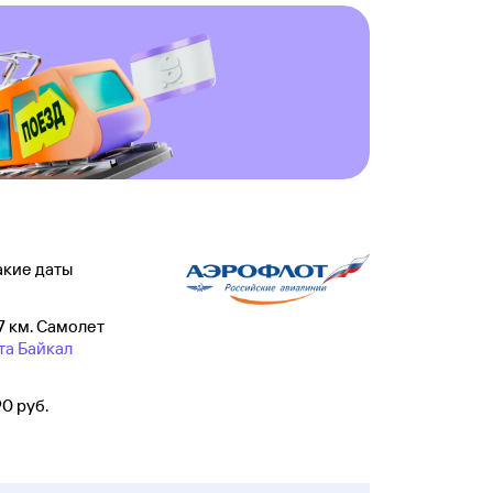
акие даты
7 км. Самолет
та Байкал
0 руб.