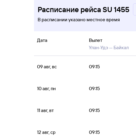
Расписание рейса SU 1455
В расписании указано местное время
Дата
Вылет
Улан-Удэ —
Байкал
09 авг, вс
09:15
10 авг, пн
09:15
11 авг, вт
09:15
12 авг, ср
09:15