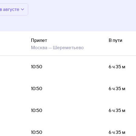
в августе
Прилет
В пути
Москва —
Шереметьево
10:50
6 ч 35 м
10:50
6 ч 35 м
10:50
6 ч 35 м
10:50
6 ч 35 м