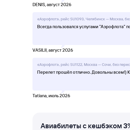
DENIS, август 2026
«Аэрофлот», рейс SU1093, Челябинск — Москва, без
Всегда пользовался услугами "Аэрофлота" пот
VASILII, август 2026
«Аэрофлот», рейс SU1122, Москва — Сочи, без переса
Перелет прошёл отлично. Довольны всем!) К
Tatiana, июль 2026
Авиабилеты с кешбэком 3