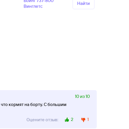
Боинг 737-800
Найти
Винглетс
10 из 10
что кормят на борту. С большим
2
1
Оцените отзыв: