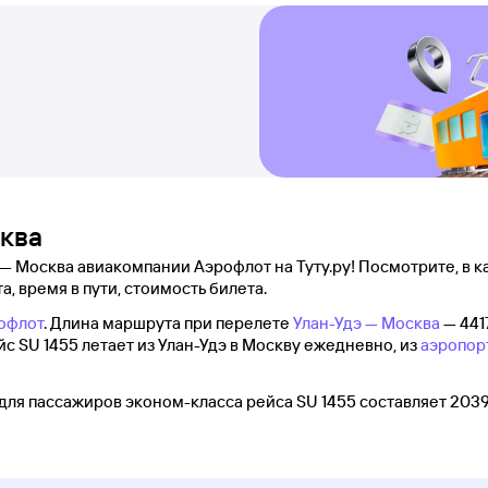
сква
 — Москва авиакомпании Аэрофлот на Туту.ру! Посмотрите, в к
а, время в пути, стоимость билета.
офлот
. Длина маршрута при перелете
Улан-Удэ — Москва
— 441
йс SU 1455 летает из Улан-Удэ в Москву ежедневно, из
аэропор
для пассажиров эконом-класса рейса SU 1455 составляет 2039