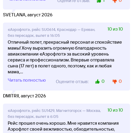
1
0
Оцените отзыв:
SVETLANA, август 2026
10 из 10
«Аэрофлот», рейс SU0614, Краснодар — Ереван,
без пересадок, вылет в 16:05
Отличный полет, прекрасный персонал и спокойствие
мамы! Хочу выразить огромную благодарность
авиакомпании «Аэрофлот» за высокий уровень
сервиса и профессионализм. Впервые отправляла
сына (17 лет) в полет одного, поэтому, как и любая
мама,
...
Читать полностью
0
0
Оцените отзыв:
DMITRII, август 2026
10 из 10
«Аэрофлот», рейс SU1429, Магнитогорск — Москва,
без пересадок, вылет в 6:05
Рейс прошел очень хорошо. Мне нравится компания
Аэрофлот своей вежливостью, обходительностью,