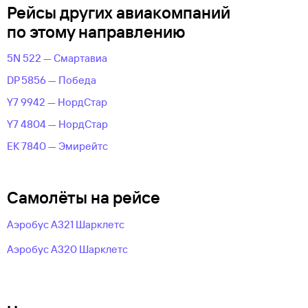
Рейсы других авиакомпаний
по этому направлению
5N 522 — Смартавиа
DP 5856 — Победа
Y7 9942 — НордСтар
Y7 4804 — НордСтар
EK 7840 — Эмирейтс
Самолёты на рейсе
Аэробус A321 Шарклетс
Аэробус А320 Шарклетс