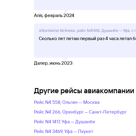
Anis, февраль 2024
«Nordwind Airlines», рейс N41418, Душанбе — Уфа, с 
Сколько лет летаю первый раз 4 часа летал б
Далер, июнь 2023
Другие рейсы авиакомпании N
Рейс N4 558, Ольгин — Москва
Рейс N4 266, Оренбург — Санкт-Петербург
Рейс N4 1417, Уфа — Душанбе
Рейс N4 3469, Уфа — Пхукет