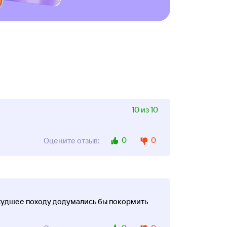
10 из 10
0
0
Оцените отзыв:
е худшее походу додумались бы покормить