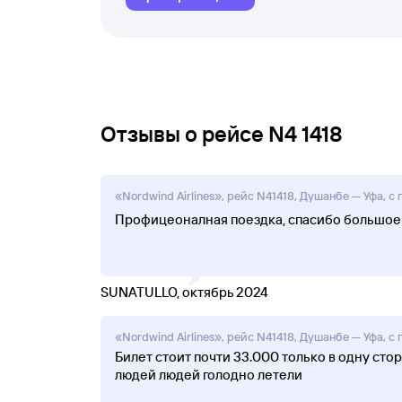
Отзывы о рейсе N4 1418
«Nordwind Airlines», рейс N41418, Душанбе — Уфа, с 
Профицеоналная поездка, спасибо большое
SUNATULLO, октябрь 2024
«Nordwind Airlines», рейс N41418, Душанбе — Уфа, с
Билет стоит почти 33.000 только в одну ст
людей людей голодно летели