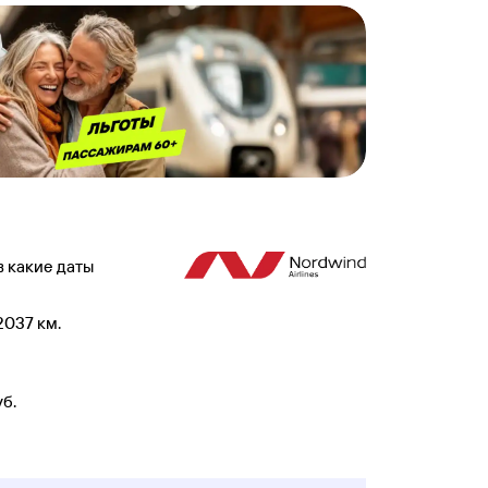
в какие даты
2037 км.
б.