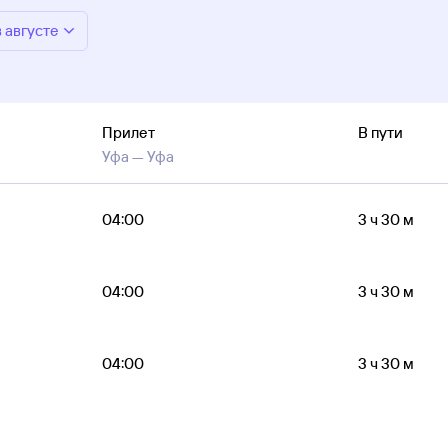
в августе
Прилет
В пути
Уфа —
Уфа
04:00
3 ч 30 м
04:00
3 ч 30 м
04:00
3 ч 30 м