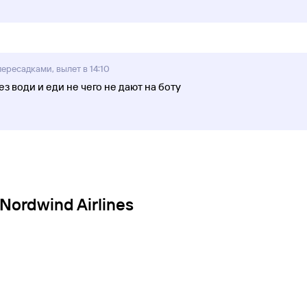
пересадками, вылет в 14:10
ез води и еди не чего не дают на боту
ordwind Airlines