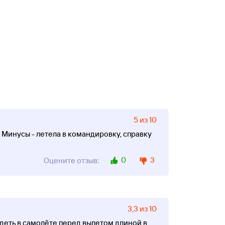
5 из 10
. Минусы - летела в командировку, справку
0
3
Оцените отзыв:
3,3 из 10
сидеть в самолёте перед вылетом длиной в