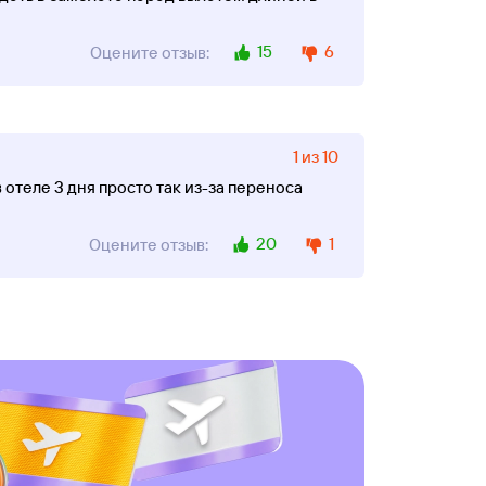
15
6
Оцените отзыв:
1 из 10
 отеле 3 дня просто так из-за переноса
20
1
Оцените отзыв: