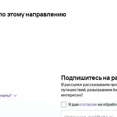
по этому направлению
Подпишитесь на р
В рассылке рассказываем про
путешествий, разыгрываем би
дки и число
интересно!
учить?
 предложений сотен
пании появится новая
Я даю
согласие
на обрабо
еперь вся информация
мпания. Обычно чем дешевле
.
еревозчика.
для оформления билетов.