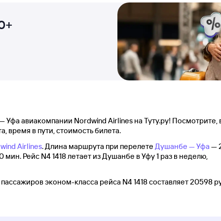
0+
 Уфа авиакомпании Nordwind Airlines на Туту.ру! Посмотрите, 
а, время в пути, стоимость билета.
wind Airlines
. Длина маршрута при перелете
Душанбе — Уфа
— 
 мин. Рейс N4 1418 летает из Душанбе в Уфу 1 раз в неделю,
пассажиров эконом-класса рейса N4 1418 составляет 20598 ру