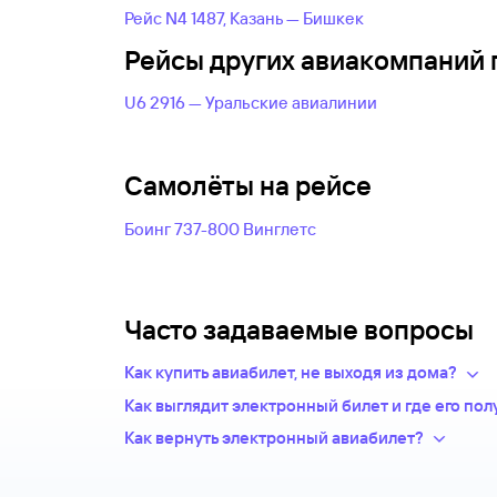
Рейс N4 1487, Казань — Бишкек
Рейсы других авиакомпаний 
U6 2916 — Уральские авиалинии
Самолёты на рейсе
Боинг 737-800 Винглетс
Часто задаваемые вопросы
Как купить авиабилет, не выходя из дома?
Укажите в нужных полях маршрут, дату поез
Как выглядит электронный билет и где его пол
пассажиров.Система подберет варианты из
После оплаты на сайте, в базе данных авиаком
Как вернуть электронный авиабилет?
авиакомпаний.
запись — это и есть ваш электронный билет. Т
Правила возврата билетов определяет авиако
Из списка рейсов выберите удобный для вас
о перелете будет храниться у авиакомпании-п
билет, тем меньше денег вы сможете вернуть.
Введите личные данные — они необходимы 