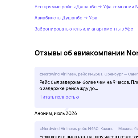
Все прямые рейсы Душанбе → Уфа компании No
Авиабилеты Душанбе → Уфа
Забронировать отель или апартаменты в Уфе
Отзывы об авиакомпании Nord
«Nordwind Airlines», рейс N4268Т, Оренбург — Санк
Рейс был задержан более чем на 9 часов. Пл
о задержке рейса жду до
...
Читать полностью
Аноним, июль 2026
«Nordwind Airlines», рейс N460, Казань — Москва, бе
Если хотите вылетать на пару часов позже за