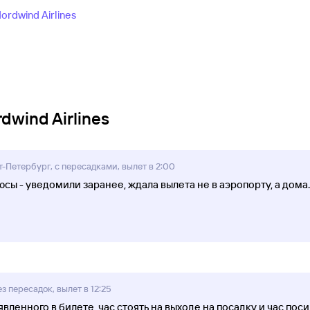
rdwind Airlines
wind Airlines
т-Петербург, с пересадками, вылет в 2:00
юсы - уведомили заранее, ждала вылета не в аэропорту, а дома
з пересадок, вылет в 12:25
явленного в билете, час стоять на выходе на посадку и час по