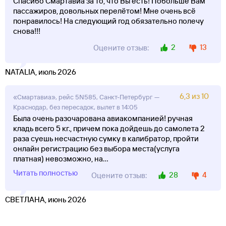
Спасибо Смартавиа за то, что Вы есть! Побольше Вам
пассажиров, довольных перелётом! Мне очень всё
понравилось! На следующий год обязательно полечу
снова!!!
2
13
Оцените отзыв:
NATALIA, июль 2026
6,3 из 10
«Смартавиа», рейс 5N585, Санкт-Петербург —
Краснодар, без пересадок, вылет в 14:05
Была очень разочарована авиакомпанией! ручная
кладь всего 5 кг., причем пока дойдешь до самолета 2
раза суешь несчастную сумку в калибратор, пройти
онлайн регистрацию без выбора места(услуга
платная) невозможно, на
...
Читать полностью
28
4
Оцените отзыв:
СВЕТЛАНА, июнь 2026