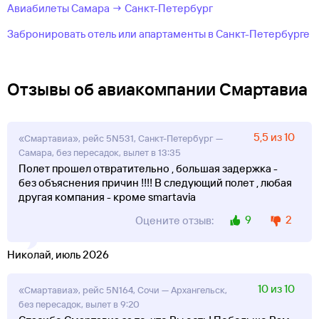
Авиабилеты Самара → Санкт-Петербург
Забронировать отель или апартаменты в Санкт-Петербурге
Отзывы об авиакомпании Смартавиа
5,5 из 10
«Смартавиа», рейс 5N531, Санкт-Петербург —
Самара, без пересадок, вылет в 13:35
Полет прошел отвратительно , большая задержка -
без объяснения причин !!!! В следующий полет , любая
другая компания - кроме smartavia
9
2
Оцените отзыв:
Николай, июль 2026
10 из 10
«Смартавиа», рейс 5N164, Сочи — Архангельск,
без пересадок, вылет в 9:20