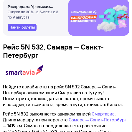
Распродажа Уральских
авиалиний
Скидки до 30% на билеты с 3
по 9 августа
Найти билеты
Рейс 5N 532, Самара — Санкт-
Петербург
Найдите авиабилеты на рейс 5N 532 Самара — Санкт-
Петербург авиакомпании Смартавиа на Туту.ру!
Посмотрите, в какие даты он летает, время вылета
и посадки, тип самолета, время в пути, стоимость билета.
Рейс 5N 532 выполняется авиакомпанией
Смартавиа
.
Длина маршрута при перелете
Самара — Санкт-Петербург
— 1419 км. Самолет преодолевает это расстояние
за 2 ч 20 мин. Рейс 5N 532 летает из Самары в Санкт-