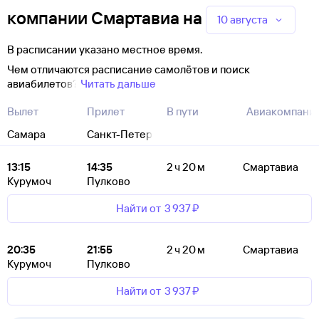
компании Смартавиа
на
10 августа
В расписании указано местное время.
Чем отличаются расписание самолётов и поиск
авиабилетов?
Читать дальше
Вылет
Прилет
В пути
Авиакомпани
Самара
Санкт-Петербург
13:15
14:35
2 ч 20 м
Смартавиа
Курумоч
Пулково
Найти от
3 ⁠937 ⁠₽
20:35
21:55
2 ч 20 м
Смартавиа
Курумоч
Пулково
Найти от
3 ⁠937 ⁠₽