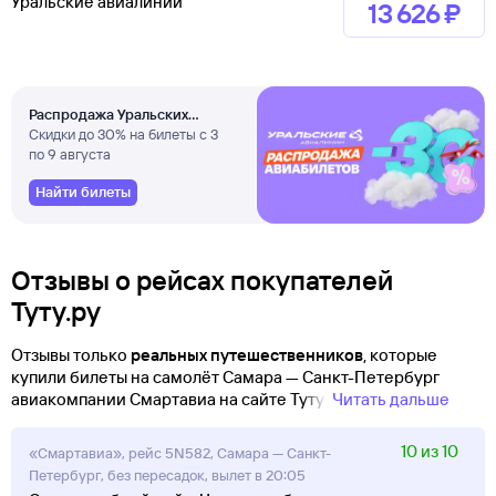
Уральские авиалинии
13 ⁠626 ⁠₽
Распродажа Уральских
авиалиний
Скидки до 30% на билеты с 3
по 9 августа
Найти билеты
Отзывы о рейсах покупателей
Туту.ру
Отзывы только
реальных путешественников
, которые
купили билеты на самолёт Самара — Санкт-Петербург
авиакомпании Смартавиа на сайте Туту!
Читать дальше
10 из 10
«Смартавиа», рейс 5N582, Самара — Санкт-
Петербург, без пересадок, вылет в 20:05