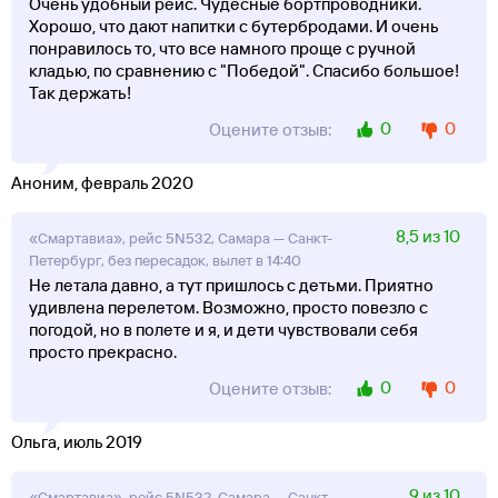
Очень удобный рейс. Чудесные бортпроводники.
Хорошо, что дают напитки с бутербродами. И очень
понравилось то, что все намного проще с ручной
кладью, по сравнению с "Победой". Спасибо большое!
Так держать!
0
0
Оцените отзыв:
Аноним, февраль 2020
8,5 из 10
«Смартавиа», рейс 5N532, Самара — Санкт-
Петербург, без пересадок, вылет в 14:40
Не летала давно, а тут пришлось с детьми. Приятно
удивлена перелетом. Возможно, просто повезло с
погодой, но в полете и я, и дети чувствовали себя
просто прекрасно.
0
0
Оцените отзыв:
Ольга, июль 2019
9 из 10
«Смартавиа», рейс 5N532, Самара — Санкт-