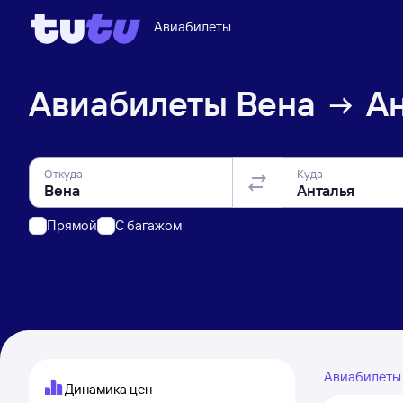
Авиабилеты
Авиабилеты
Вена
А
Откуда
Куда
Прямой
C багажом
Авиабилет
Динамика цен