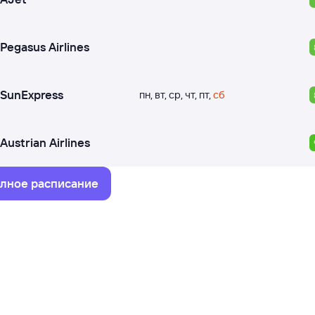
Pegasus Airlines
SunExpress
пн
,
вт
,
ср
,
чт
,
пт
,
сб
Austrian Airlines
лное расписание