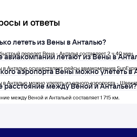
росы и ответы
ько лететь из Вены в Анталью?
ыстрый перелет Вена - Анталья составляет 2 ч 40 мин.
е авиакомпании летают из Вены в Анта
ы в Анталью осуществляет рейсы авиакомпания SunExpre
акого аэропорта Вены можно улететь в
 в Анталью можно улететь из одного аэропорта - Швехат 
е расстояние между Веной и Антальей?
ние между Веной и Антальей составляет 1 715 км.