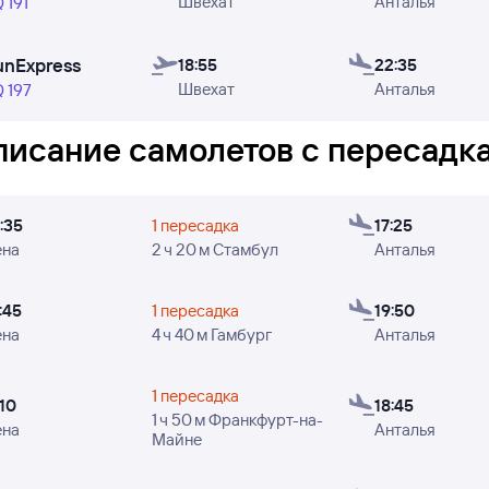
Швехат
Анталья
ный). Однако стоит помнить, что в редких случаях рей
 191
авлены. Цены в расписании
ориентировочные
: эти цен
в.
unExpress
18:55
22:35
Швехат
Анталья
 197
роверить, есть ли в наличии билеты на конкретный рей
«Найти билет» и переходите к поиску авиабилетов.
писание самолетов с пересадка
це есть следующая информация: время вылета из Вены и
и дни недели, в которые авиакомпания SunExpress осущ
:35
1 пересадка
17:25
ена
2 ч 20 м Стамбул
Анталья
:45
1 пересадка
19:50
ена
4 ч 40 м Гамбург
Анталья
1 пересадка
:10
18:45
1 ч 50 м Франкфурт-на-
ена
Анталья
Майне