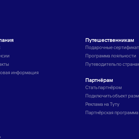
пания
Путешественникам
с
Подарочные сертифика
нсии
Программа лояльности
акты
Путеводитель по страна
овая информация
Партнёрам
Стать партнёром
Подключить объект раз
Реклама на Туту
Партнёрская программа
»