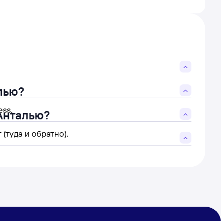
лью?
ss.
 Анталью?
(туда и обратно).