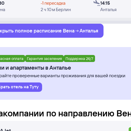
30
-1 пересадка
14:15
ена
2 ч 10 м Берлин
Анталья
крыть полное
расписание
Вена
Анталья
асная оплата
Гарантия заселения
Поддержка 24/7
и и апартаменты в Анталье
айте проверенные варианты проживания для вашей поездки
рать отель на Туту
акомпании по направлению
Ве
AJet