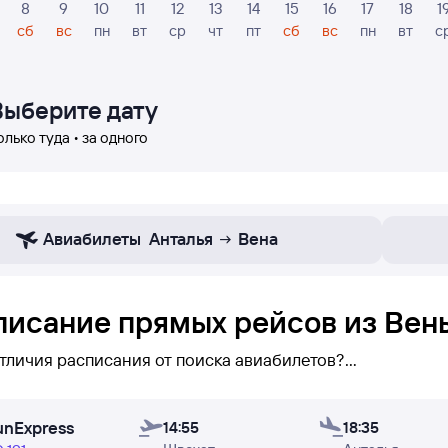
8
9
10
11
12
13
14
15
16
17
18
1
сб
вс
пн
вт
ср
чт
пт
сб
вс
пн
вт
с
Выберите дату
олько туда • за одного
Авиабилеты
Анталья
Вена
писание прямых рейсов из Вен
отличия расписания от поиска авиабилетов?
исании вы можете увидеть
только прямые рейсы
Вена —
unExpress
вы сможете его увидеть (при поиске авиабилетов бывае
14:55
18:35