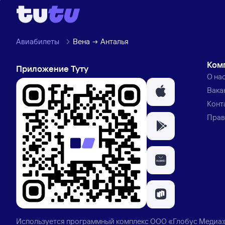
Авиабилеты
Вена
Анталья
Ком
Приложение Туту
О на
Вака
Конт
Прав
Используется программный комплекс
ООО «Глобус Медиа