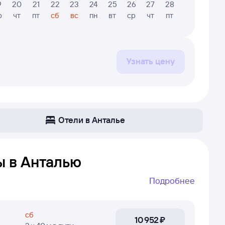
9
20
21
22
23
24
25
26
27
28
29
30
р
чт
пт
сб
вс
пн
вт
ср
чт
пт
сб
вс
Узнать цену
Отели в Анталье
ы в Анталью
Подробнее
 Анталья. Даже если самолёт летает не каждый
т сложно найти рейс без пересадок, если он не
сб
10 ⁠952 ⁠₽