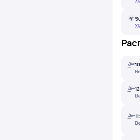
ежеднев
XQ
предст
48 часо
S
XQ
Чтобы п
Рас
В табли
рейсов 
10
В
12
В
11
В