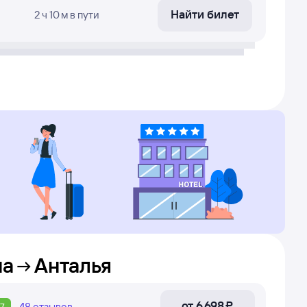
Найти билет
2 ч 10 м
в пути
на
Анталья
от
6 ⁠698 ⁠₽
48
отзывов
7