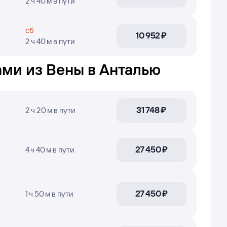
2 ч 40 м
в пути
сы могут быть устаревшими или не полностью
ы были найдены посетителями Туту за последние
сб
10 ⁠952 ⁠₽
2 ч 40 м
в пути
с и получить
точные цены
— нажимайте кнопку
ми из Вены в Анталью
 прилёта в Анталью, время в пути, номера
ествляет полёты.
31 ⁠748 ⁠₽
2 ч 20 м
в пути
27 ⁠450 ⁠₽
4 ч 40 м
в пути
27 ⁠450 ⁠₽
1 ч 50 м
в пути