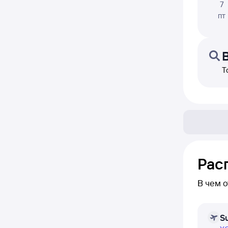
7
пт
Т
Рас
В чем 
В расп
S
день — 