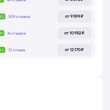
от
9 ⁠599 ⁠₽
509
отзывов
8.2
от
10 ⁠952 ⁠₽
16
отзывов
8.1
от
12 ⁠170 ⁠₽
72
отзыва
9.2