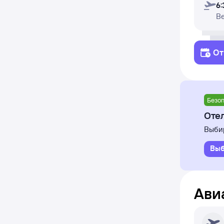
6:
В
От
Безоп
Отел
Выбир
Выб
Ави