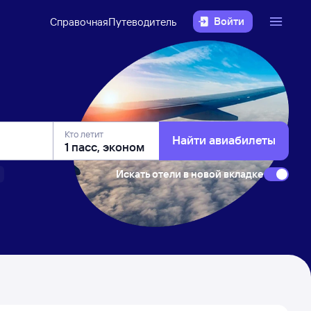
Войти
Справочная
Путеводитель
Кто летит
Найти авиабилеты
Искать отели в новой вкладке