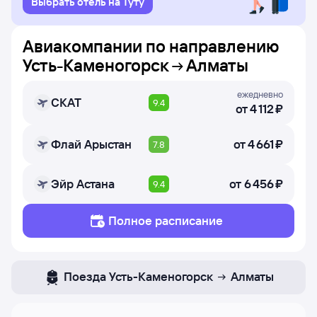
Выбрать отель на Туту
Авиакомпании по направлению
Усть-Каменогорск
Алматы
ежедневно
СКАТ
9.4
от
4 ⁠112 ⁠₽
Флай Арыстан
от
4 ⁠661 ⁠₽
7.8
Эйр Астана
от
6 ⁠456 ⁠₽
9.4
Полное расписание
Поезда
Усть-Каменогорск
Алматы