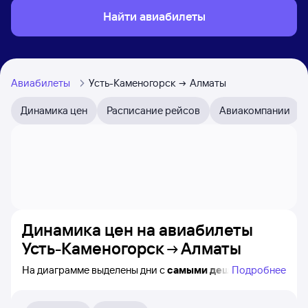
Найти авиабилеты
Авиабилеты
Усть-Каменогорск
Алматы
Динамика цен
Расписание рейсов
Авиакомпании
Динамика цен на авиабилеты
Усть-Каменогорск
Алматы
На диаграмме выделены дни с
самыми дешёвыми
Подробнее
билетами на самолёт из Усть-Каменогорска в Алматы,
а также видно, каким образом
приблизительно