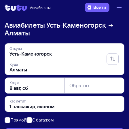
Войти
Авиабилеты
Авиабилеты
Усть-Каменогорск
Алматы
Откуда
Куда
Когда
Обратно
Кто летит
Прямой
C багажом