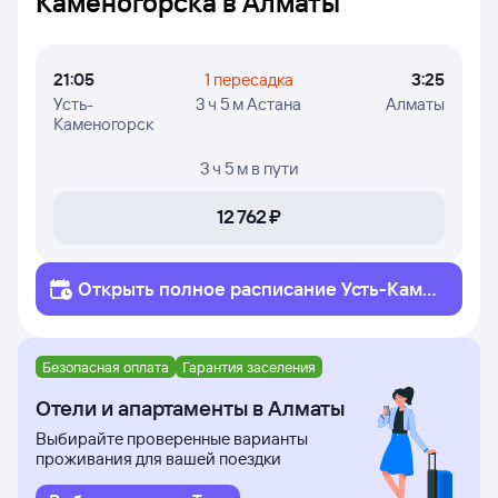
Каменогорска в Алматы
в пути, номера рейсов и дни недели, в которые
авиакомпания СКАТ осуществляет полёты.
21:05
1 пересадка
3:25
Усть-
3 ч 5 м Астана
Алматы
Каменогорск
3 ч 5 м
в пути
12 ⁠762 ⁠₽
Открыть полное
расписание
Усть-Каме
ногорск
Алматы
Безопасная оплата
Гарантия заселения
Отели и апартаменты в Алматы
Выбирайте проверенные варианты
проживания для вашей поездки