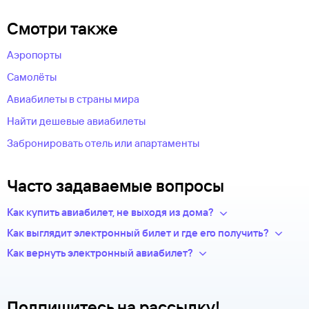
Смотри также
Аэропорты
Самолёты
Авиабилеты в страны мира
Найти дешевые авиабилеты
Забронировать отель или апартаменты
Часто задаваемые вопросы
Как купить авиабилет, не выходя из дома?
Укажите в нужных полях маршрут, дату поездки и число
Как выглядит электронный билет и где его получить?
пассажиров.Система подберет варианты
После оплаты на сайте, в базе данных авиакомпании
Как вернуть электронный авиабилет?
из предложений сотен авиакомпаний.
появится новая запись — это и есть ваш электронный билет.
Правила возврата билетов определяет авиакомпания.
Из списка рейсов выберите удобный для вас.
Теперь вся информация о перелете будет храниться
Обычно чем дешевле билет, тем меньше денег вы сможете
Введите личные данные — они необходимы для
у авиакомпании-перевозчика.
вернуть.
оформления билетов. Туту.ру передает их только
Подпишитесь на рассылку!