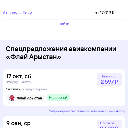
Атырау — Баку
от 17 ⁠019 ⁠₽
Найти
Спецпредложения авиакомпании
«Флай Арыстан»
17
окт
,
сб
Найти от
2 ⁠597 ⁠₽
Атырау — Актау
1 ч в пути,
в одну сторону
Недорогой
Флай Арыстан
Забронировать отель или апартаменты в Актау
9
сен
,
ср
Найти от