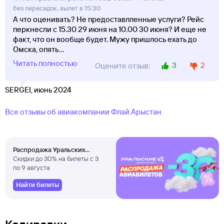
без пересадок, вылет в 15:30
А что оценивать? Не предоставлленные услуги? Рейс
перкнесли с 15.30 29 июня на 10.00 30 июня? И еще не
факт, что он вообще будет. Мужу пришлось ехать до
Омска, опять
...
Читать полностью
3
2
Оцените отзыв:
SERGEI, июнь 2024
Все отзывы об авиакомпании Флай Арыстан
Распродажа Уральских
авиалиний
Скидки до 30% на билеты с 3
по 9 августа
Найти билеты