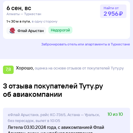
6
сен
,
вс
Найти от
2 ⁠956 ⁠₽
Алматы — Туркестан
1 ч 30 м в пути,
в одну сторону
Недорогой
Флай Арыстан
Забронировать отель или апартаменты в Туркестане
Хорошо
оценка на основе отзывов от покупателей Туту.ру
7,8
3 отзыва покупателей Туту.ру
об авиакомпании
10 из 10
«Флай Арыстан», рейс KC-7365, Астана — Уральск,
без пересадок, вылет в 10:05
Летела 03.10.2024 года, с авикомпанией Флай