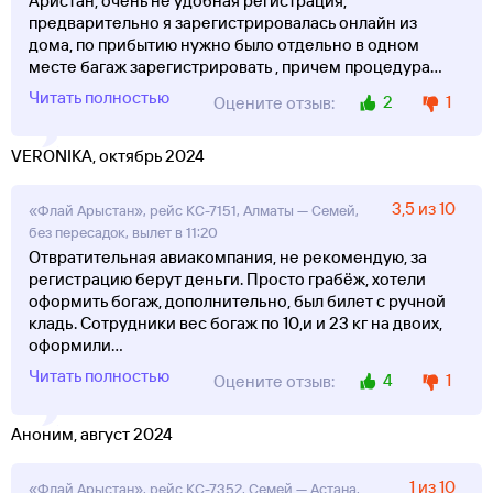
Аристан, очень не удобная регистрация,
предварительно я зарегистрировалась онлайн из
дома, по прибытию нужно было отдельно в одном
месте багаж зарегистрировать , причем процедура
...
Читать полностью
2
1
Оцените отзыв:
VERONIKA, октябрь 2024
3,5 из 10
«Флай Арыстан», рейс KC-7151, Алматы — Семей,
без пересадок, вылет в 11:20
Отвратительная авиакомпания, не рекомендую, за
регистрацию берут деньги. Просто грабёж, хотели
оформить богаж, дополнительно, был билет с ручной
кладь. Сотрудники вес богаж по 10,и и 23 кг на двоих,
оформили
...
Читать полностью
4
1
Оцените отзыв:
Аноним, август 2024
1 из 10
«Флай Арыстан», рейс KC-7352, Семей — Астана,