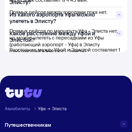
Элисту?
Прямых рейсов между городами пока нет.
Из какого аэропорта Уфы можно
улететь в Элисту?
Прямых рейсов по маршруту Уфа - Элиста нет,
Какое расстояние между Уфой и
но можно улететь с пересадками из Уфы
Элистой?
(работающий аэропорт - Уфа) в Элисту
Расстояние между Уфой и Элистой составляет 1
(работающий аэропорт - Элиста).
248 км.
Авиабилеты
Уфа
Элиста
Путешественникам