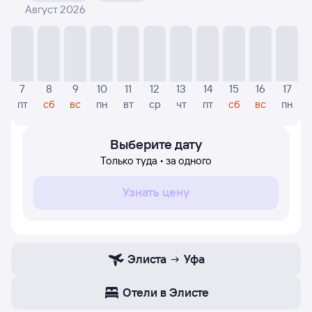
Август 2026
На диаграмме — отображаются цены, которые были
найдены посетителями Туту за последнее время.
Указанная цена была актуальна на дату поиска и может
отличаться от текущей цены.
Если никто не искал авиабилетов по маршруту Уфа —
7
8
9
10
11
12
13
14
15
16
17
Элиста, то цены могут отсутствовать частично или
пт
сб
вс
пн
вт
ср
чт
пт
сб
вс
пн
полностью. В этом случае заполните форму поиска в
начале страницы, указав нужную вам дату.
Выберите дату
Только туда • за одного
Узнать цену
Элиста
Уфа
Отели в Элисте