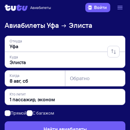
Войти
Авиабилеты
Авиабилеты
Уфа
Элиста
Откуда
Куда
Когда
Обратно
Кто летит
Прямой
C багажом
Найти авиабилеты