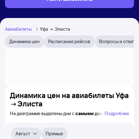
Авиабилеты
Уфа
Элиста
Динамика цен
Расписание рейсов
Вопросы и ответы
Динамика цен на авиабилеты
Уфа
Элиста
На диаграмме выделены дни с
самыми дешёвыми
Подробнее
авиабилетами из Уфы в Элисту, а также понятно, как
примерно
меняется цена на ближайшие 4-5 месяца.
Выберите дату, перейдите по клику к поиску
Август
Прямые
авиабилетов и просмотру
точных цен
.