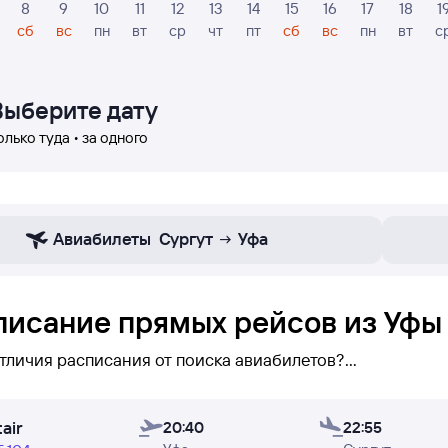
8
9
10
11
12
13
14
15
16
17
18
1
сб
вс
пн
вт
ср
чт
пт
сб
вс
пн
вт
с
Выберите дату
олько туда • за одного
Авиабилеты
Сургут
Уфа
писание прямых рейсов из Уфы 
отличия расписания от поиска авиабилетов?
исании вы можете увидеть
только прямые рейсы
Уфа — 
air
но — вы его увидите (при поиске авиабилетов бывает н
20:40
22:55