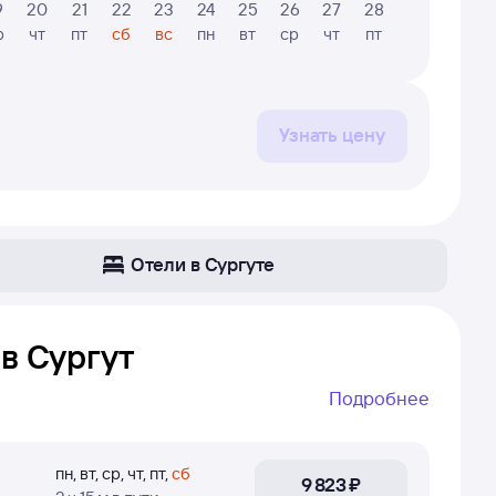
9
20
21
22
23
24
25
26
27
28
29
30
р
чт
пт
сб
вс
пн
вт
ср
чт
пт
сб
вс
Узнать цену
Отели в Сургуте
в Сургут
Подробнее
Сургут. Даже если самолёт летает не
е просто найти прямой рейс, если он не летает
пн
,
вт
,
ср
,
чт
,
пт
,
сб
9 ⁠823 ⁠₽