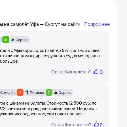
ы на самолёт Уфа — Сургут на сайте Туту!
Подробнее
кретного рейса, а также дату написания
е
10
Сервис
о 10 (самолёт вылетел вовремя, вежливость
тели с Уфы хорошо, хотя ветер был сильный очень,
лично, командир воздушного судна молодчина,
о большое.
лезности. Оценки никак не корректируются
0
Отзыв был полезен?
являются на странице после модерации.
гут, прочитав отзывы пользователей Туту.
Самолёт
1
Питание
7
Сервис
ра с ценами на билеты. Стоимость 12 500 руб. по
Р72 считаю неоправданно завышенной. Персонал
уживания средненькое, сам полет прошел
ьше не пользоваться этим маршрутом, буду
2
Отзыв был полезен?