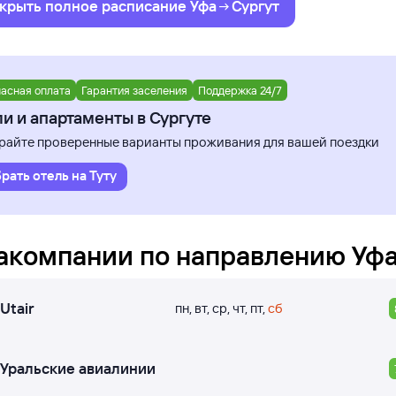
крыть полное
расписание
Уфа
Сургут
асная оплата
Гарантия заселения
Поддержка 24/7
и и апартаменты в Сургуте
айте проверенные варианты проживания для вашей поездки
рать отель на Туту
акомпании по направлению
Уф
Utair
пн
,
вт
,
ср
,
чт
,
пт
,
сб
Уральские авиалинии