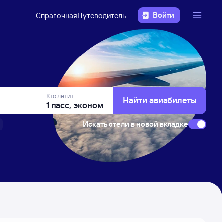
Войти
Справочная
Путеводитель
Кто летит
Найти авиабилеты
Искать отели в новой вкладке