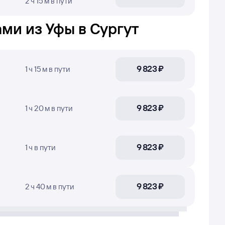
2 ч 15 м
в пути
нные о рейсах могут быть неактуальными или
ерные
: эти цены найдены пользователями Туту
ми из Уфы в Сургут
ить
точные цены
— нажимайте кнопку
9 ⁠823 ⁠₽
1 ч 15 м
в пути
прилёта в Сургут, время в пути, номера рейсов
ты.
9 ⁠823 ⁠₽
1 ч 20 м
в пути
9 ⁠823 ⁠₽
1 ч
в пути
9 ⁠823 ⁠₽
2 ч 40 м
в пути