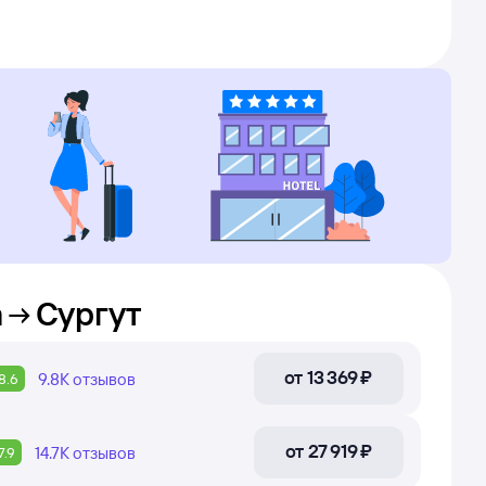
а
Сургут
от
13 ⁠369 ⁠₽
9.8К
отзывов
8.6
от
27 ⁠919 ⁠₽
14.7К
отзывов
7.9