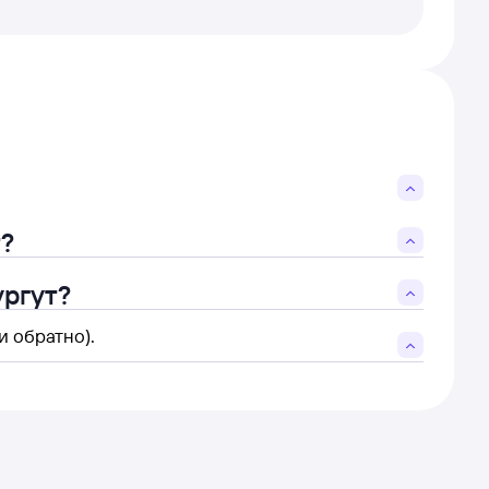
т?
ургут?
и обратно).