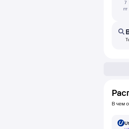
7
пт
Т
Рас
В чем 
В расп
Ut
ежеднев