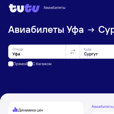
Авиабилеты
Авиабилеты
Уфа
Сур
Откуда
Куда
Прямой
C багажом
Авиабилет
Динамика цен