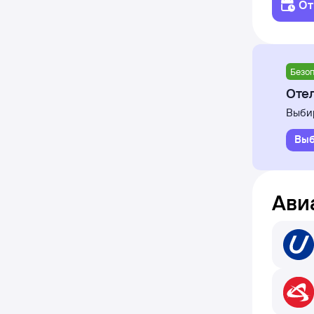
От
Безоп
Отел
Выбир
Выб
Ави