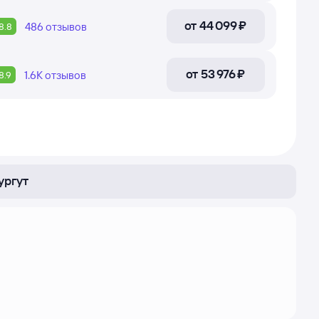
от
44 ⁠099 ⁠₽
486
отзывов
8.8
от
53 ⁠976 ⁠₽
1.6К
отзывов
8.9
ургут