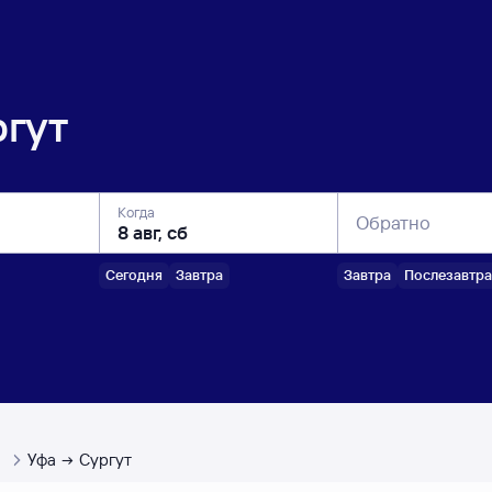
гут
Когда
Обратно
Сегодня
Завтра
Завтра
Послезавтра
ы
Уфа
Сургут