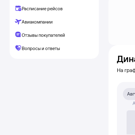
Расписание рейсов
Авиакомпании
Отзывы покупателей
Вопросы и ответы
Дин
На гра
меняетс
рейс и
Авг
На диа
А
была ак
Если ни
полност