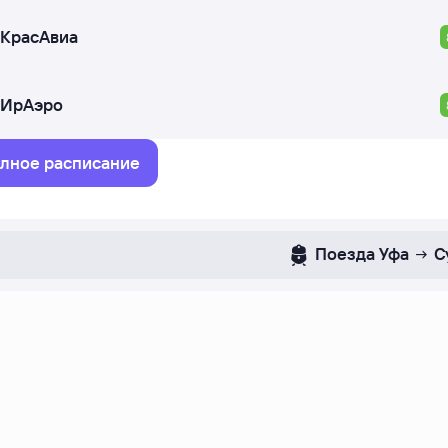
КрасАвиа
ИрАэро
лное расписание
Поезда
Уфа
С