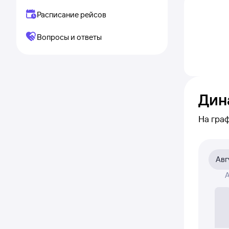
Расписание рейсов
Вопросы и ответы
Дин
На гра
образ
к поис
Авг
На граф
А
авиабил
Если ни
таком с