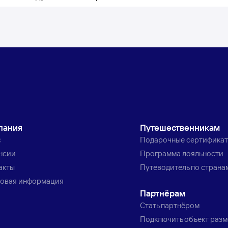
пания
Путешественникам
с
Подарочные сертифика
нсии
Программа лояльности
акты
Путеводитель по страна
овая информация
Партнёрам
Стать партнёром
Подключить объект раз