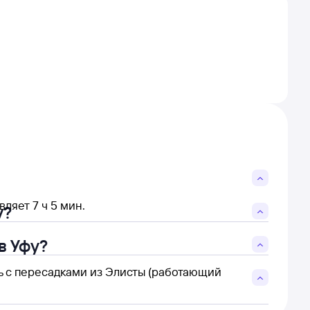
ляет 7 ч 5 мин.
у?
в Уфу?
ть с пересадками из Элисты (работающий