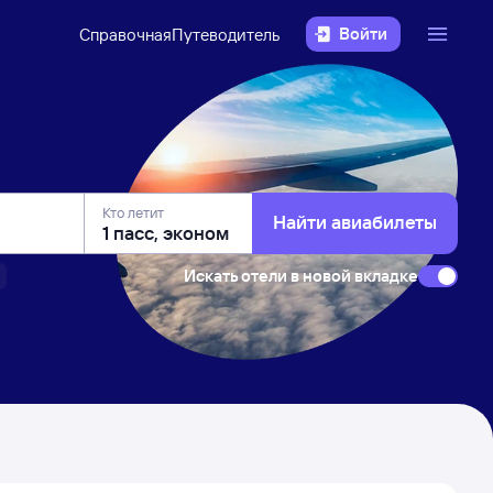
Войти
Справочная
Путеводитель
Кто летит
Найти авиабилеты
Искать отели в новой вкладке