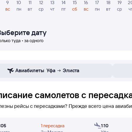
9
10
11
12
13
14
15
16
17
18
19
2
вс
пн
вт
ср
чт
пт
сб
вс
пн
вт
ср
ч
Выберите дату
олько туда • за одного
Авиабилеты
Уфа
Элиста
писание самолетов с пересадка
лезны рейсы с пересадками? Прежде всего цена авиаби
нижеотображаются только рейсы с пересадками по маршруту Элиста — 
:05
1 пересадка
1:10
тов из Элисты в Уфу не оказалось, или вам нужно осуще