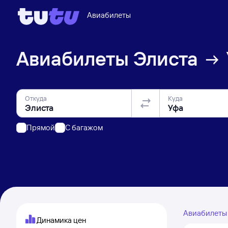
Авиабилеты
Авиабилеты
Элиста
Откуда
Куда
Прямой
C багажом
Авиабилет
Динамика цен