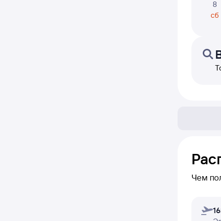
8
сб
Т
Рас
Чем по
В блоке 
16
переле