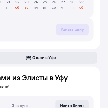
0
21
22
23
24
25
26
27
28
29
30
31
т
пт
сб
вс
пн
вт
ср
чт
пт
сб
вс
пн
Узнать цену
Отели в Уфе
ми из Элисты в Уфу
лета!
Уфа. Если беспересадочных
ствить пересадку в определенном городе,
Найти билет
3 ч
в пути