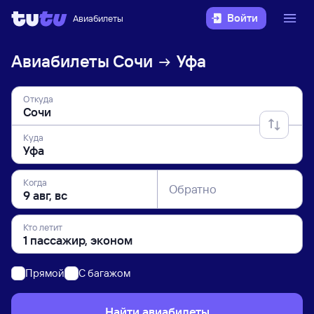
Войти
Авиабилеты
Авиабилеты
Сочи
Уфа
Откуда
Куда
Когда
Обратно
Кто летит
Прямой
C багажом
Найти авиабилеты