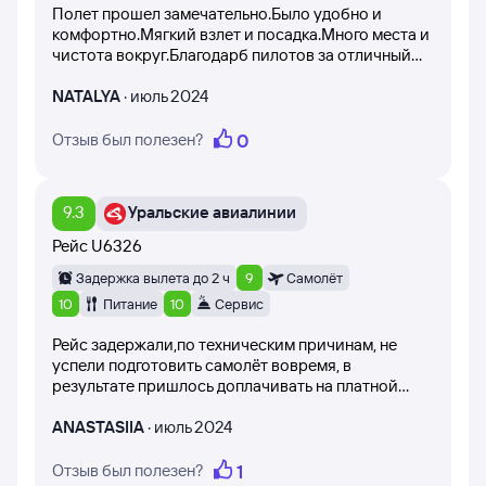
Полет прошел замечательно.Было удобно и
комфортно.Мягкий взлет и посадка.Много места и
Все посетители сайта имеют возможность оценить
чистота вокруг.Благодарб пилотов за отличный
отзыв по полезности. Оценки никак не корректируются
полет.
и остаются в том виде, в котором их оставил
NATALYA
·
июль 2024
пользователь. Появляются на странице после
модерации.
0
Отзыв был полезен?
Вы можете получить уникальную информацию о рейсе
Сочи — Уфа, прочитав отзывы пользователей Туту.
Отзывы могут помочь определиться с выбором
9.3
Уральские авиалинии
конкретной авиакомпании, сформировать правильные
ожидания и не разочароваться.
Рейс
U6326
Задержка вылета до 2 ч
9
Самолёт
10
Питание
10
Сервис
Рейс задержали,по техническим причинам, не
успели подготовить самолёт вовремя, в
результате пришлось доплачивать на платной
парковке в аэропорту в Уфе. Ответили не наши
проблемы. Ожидание в аэропорту Сочи утомило,
ANASTASIIA
·
июль 2024
конечно. Нас привезли к самолёту, потом снова
загнали в автобус и обратно увезли в зал
1
Отзыв был полезен?