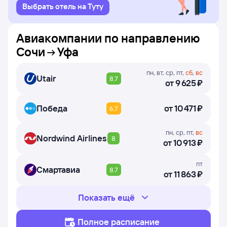
Выбрать отель на Туту
Авиакомпании по направлению
Сочи
Уфа
пн
,
вт
,
ср
,
пт
,
сб
,
вс
Utair
8.7
от
9 ⁠625 ⁠₽
Победа
от
10 ⁠471 ⁠₽
6.7
пн
,
ср
,
пт
,
вс
Nordwind Airlines
8
от
10 ⁠913 ⁠₽
пт
Смартавиа
8.7
от
11 ⁠863 ⁠₽
Показать ещё
Полное расписание