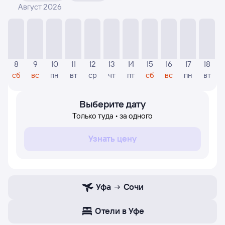
Август 2026
На диаграмме — указаны цены, которые были найдены
посетителями Туту за последнее время. Указанная
цена была актуальна на момент поиска и может
отличаться от текущей цены.
Если никто не искал авиабилетов по маршруту Сочи —
8
9
10
11
12
13
14
15
16
17
18
Уфа, то цены могут отсутствовать частично или
сб
вс
пн
вт
ср
чт
пт
сб
вс
пн
вт
полностью. В этом случае заполните форму поиска в
начале страницы, указав нужную вам дату.
Выберите дату
Только туда • за одного
Узнать цену
Уфа
Сочи
Отели в Уфе