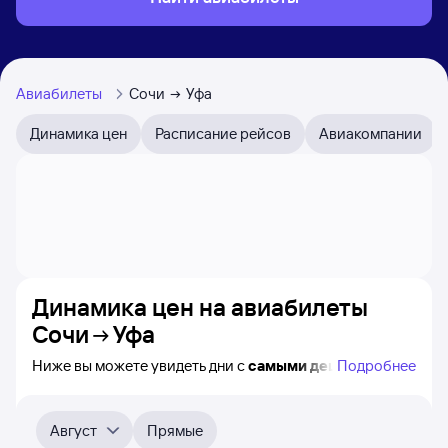
Авиабилеты
Сочи
Уфа
Динамика цен
Расписание рейсов
Авиакомпании
Динамика цен на авиабилеты
Сочи
Уфа
Ниже вы можете увидеть дни с
самыми дешёвыми
Подробнее
авиабилетами из Сочи в Уфу, а также понятно, как
примерно
меняется цена на ближайшие месяцы.
Выберите дату, перейдите по клику к поиску билетов
Август
Прямые
на самолёт и просмотру
точных цен
.