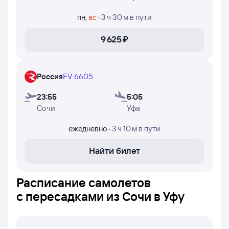
в которые авиакомпании Nordwind Airlines, Utair и
Россия осуществляют полёты.
пн
,
вс
·
3 ч 30 м
в пути
9 ⁠625 ⁠₽
Россия
FV 6605
23:55
5:05
Сочи
Уфа
ежедневно
·
3 ч 10 м
в пути
Найти билет
Расписание самолетов
с пересадками из Сочи в Уфу