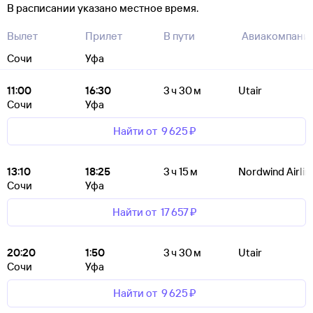
В расписании указано местное время.
Вылет
Прилет
В пути
Авиакомпани
Сочи
Уфа
11:00
16:30
3 ч 30 м
Utair
Сочи
Уфа
Найти от
9 ⁠625 ⁠₽
13:10
18:25
3 ч 15 м
Nordwind Airlin
Сочи
Уфа
Найти от
17 ⁠657 ⁠₽
20:20
1:50
3 ч 30 м
Utair
Сочи
Уфа
Найти от
9 ⁠625 ⁠₽