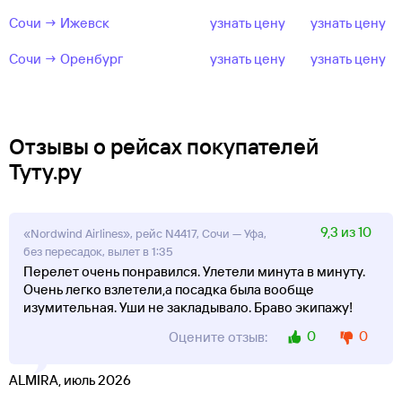
Сочи → Ижевск
узнать цену
узнать цену
Сочи → Оренбург
узнать цену
узнать цену
Отзывы о рейсах покупателей
Туту.ру
9,3 из 10
«Nordwind Airlines», рейс N4417, Сочи — Уфа,
без пересадок, вылет в 1:35
Перелет очень понравился. Улетели минута в минуту.
Очень легко взлетели,а посадка была вообще
изумительная. Уши не закладывало. Браво экипажу!
0
0
Оцените отзыв:
ALMIRA, июль 2026