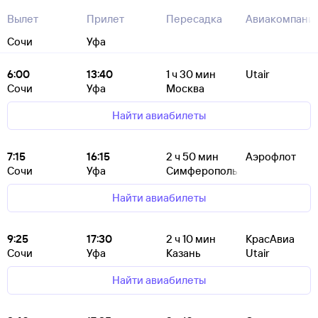
Вылет
Прилет
Пересадка
Авиакомпани
Сочи
Уфа
6:00
13:40
1
ч 30
мин
Utair
Сочи
Уфа
Москва
Найти авиабилеты
7:15
16:15
2
ч 50
мин
Аэрофлот
Сочи
Уфа
Симферополь
Найти авиабилеты
9:25
17:30
2
ч 10
мин
КрасАвиа
Сочи
Уфа
Казань
Utair
Найти авиабилеты