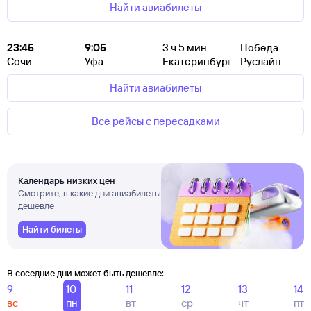
Найти авиабилеты
23:45
9:05
3
ч 5
мин
Победа
Сочи
Уфа
Екатеринбург
Руслайн
Найти авиабилеты
Все рейсы с пересадками
Календарь низких цен
Смотрите, в какие дни авиабилеты
дешевле
Найти билеты
В соседние дни может быть дешевле:
9
10
11
12
13
14
вс
пн
вт
ср
чт
пт