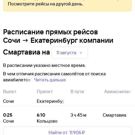
Посмотрите рейсы на другой день.
Расписание прямых рейсов
Сочи → Екатеринбург компании
Смартавиа
на
11 августа
В расписании указано местное время.
В чем отличия расписания самолётов от поиска
авиабилетов?
Читать дальше
Вылет
Прилет
В пути
Авиакомпани
Сочи
Екатеринбург
0:25
6:10
3 ч 45 м
Смартавиа
Сочи
Кольцово
Найти от
11 ⁠906 ⁠₽