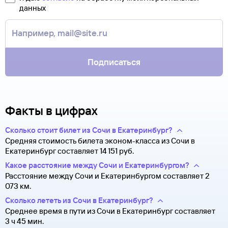
Туту.ру высылает маршрутную квитанцию по электронной
данных
В письме, которое вы получите после заказа, будут
почте. Советуем распечатать ее и взять с собой в аэропорт.
контакты агентства-партнера, через которое оформлен
Она может пригодиться на паспортном контроле
билет. Вы можете связаться с ним напрямую.
за границей, хотя для посадки в самолет вам понадобится
только паспорт.
Подписаться
Факты в цифрах
Сколько стоит билет из Сочи в Екатеринбург?
Средняя стоимость билета эконом-класса из Сочи в
Екатеринбург составляет 14 ⁠151 руб.
Какое расстояние между Сочи и Екатеринбургом?
Расстояние между Сочи и Екатеринбургом составляет 2
073 км.
Сколько лететь из Сочи в Екатеринбург?
Среднее время в пути из Сочи в Екатеринбург составляет
3 ч 45 мин.