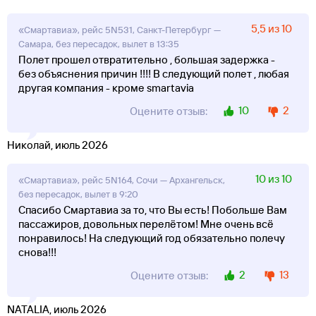
5,5 из 10
«Смартавиа», рейс 5N531, Санкт-Петербург —
Самара, без пересадок, вылет в 13:35
Полет прошел отвратительно , большая задержка -
без объяснения причин !!!! В следующий полет , любая
другая компания - кроме smartavia
10
2
Оцените отзыв:
Николай, июль 2026
10 из 10
«Смартавиа», рейс 5N164, Сочи — Архангельск,
без пересадок, вылет в 9:20
Спасибо Смартавиа за то, что Вы есть! Побольше Вам
пассажиров, довольных перелётом! Мне очень всё
понравилось! На следующий год обязательно полечу
снова!!!
2
13
Оцените отзыв:
NATALIA, июль 2026