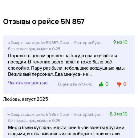
Отзывы о рейсе 5N 857
9 из 10
«Смартавиа», рейс 5N857, Сочи — Екатеринбург,
без пересадок, вылет в 0:25
Перелёт в целом прошёл на 5-ку, в плане взлёта и
посадки. В течение всего полёта тоже было всё
спокойно. Пару раз были небольшие воздушные ямы.
Вежливый персонал. Два минуса- не
...
Читать полностью
0
0
Оцените отзыв:
Любовь, август 2025
8,3 из 10
«Смартавиа», рейс 5N857, Сочи — Екатеринбург,
без пересадок, вылет в 0:25
Мною были куплены места, они были заняты другими
людьми, и отказывались их освободить, они хотели