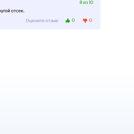
8 из 10
угой отсек.
0
0
Оцените отзыв: