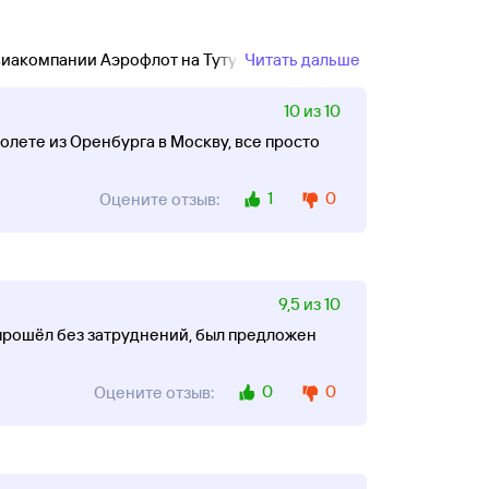
виакомпании Аэрофлот на Туту!
Читать дальше
10 из 10
лете из Оренбурга в Москву, все просто
1
0
Оцените отзыв:
9,5 из 10
 прошёл без затруднений, был предложен
0
0
Оцените отзыв: