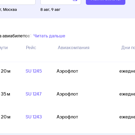
г
,
Москва
8 авг
,
9 авг
ка авиабилетов?
Читать дальше
пути
Рейс
Авиакомпания
Дни п
ч 20 м
SU 1245
Аэрофлот
ежедн
ч 35 м
SU 1247
Аэрофлот
ежедн
ч 20 м
SU 1243
Аэрофлот
ежедн