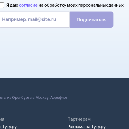
Я даю
согласие
на обработку моих персональных данных
Подписаться
еты из Оренбурга в Москву: Аэрофлот
ия
Партнерам
 Туту.ру
Реклама на Туту.ру