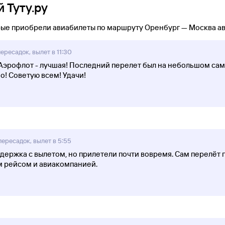
 Туту.ру
орые приобрели авиабилеты по маршруту Оренбург — Москва а
ересадок, вылет в 11:30
эрофлот - лучшая! Последний перелет был на небольшом само
о! Советую всем! Удачи!
ересадок, вылет в 5:55
держка с вылетом, но прилетели почти вовремя. Сам перелёт
тим рейсом и авиакомпанией.