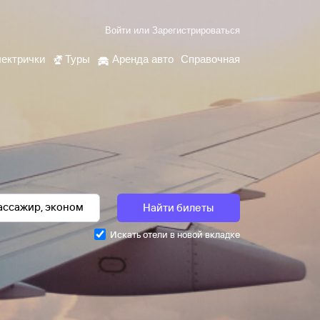
Войти
или
Зарегистрироваться
ектрички
Туры
Аренда авто
Справочная
Найти билеты
Искать отели в новой вкладке