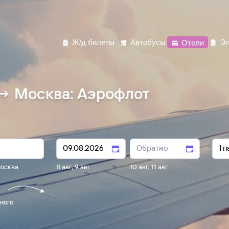
Ж/д билеты
Автобусы
Отели
Эл
→ Москва: Аэрофлот
осква
8 авг
,
9 авг
10 авг
,
11 авг
ного