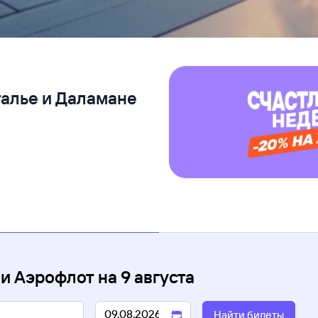
талье и Даламане
и Аэрофлот
на
9 августа
Найти билеты