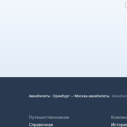
·
·
Авиабилеты
Оренбург — Москва авиабилеты
Авиабил
Путешественникам
Компан
Справочная
История