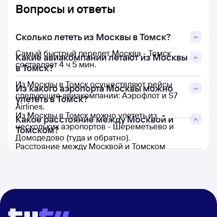
Вопросы и ответы
Сколько лететь из Москвы в Томск?
Самый быстрый перелет Москва - Томск
Какие авиакомпании летают из Москвы
составляет 4 ч 5 мин.
в Томск?
Из Москвы в Томск осуществляют рейсы
Из какого аэропорта Москвы можно
следующие авиакомпании: Аэрофлот и S7
улететь в Томск?
Airlines.
Из Москвы в Томск можно улететь из
Какое расстояние между Москвой и
нескольких аэропортов - Шереметьево и
Томском?
Домодедово (туда и обратно).
Расстояние между Москвой и Томском
составляет 2 878 км.