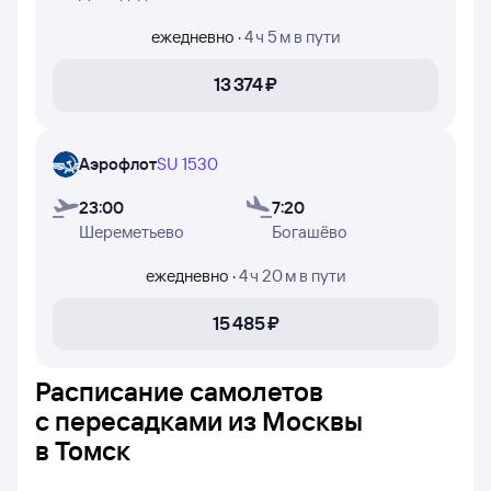
недели, в которые авиакомпании Аэрофлот и S7 Airlines
осуществляют полёты.
ежедневно
·
4 ч 5 м
в пути
13 ⁠374 ⁠₽
Аэрофлот
SU 1530
23:00
7:20
Шереметьево
Богашёво
ежедневно
·
4 ч 20 м
в пути
15 ⁠485 ⁠₽
Расписание самолетов
с пересадками из Москвы
в Томск