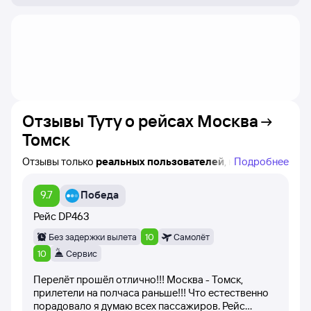
Отзывы Туту о рейсах
Москва
Томск
Отзывы только
реальных пользователей
, которые
Подробнее
купили билеты на самолёт Москва — Томск на сайте
Туту!
9.7
Победа
Вы можете увидеть авиакомпанию, время вылета
и название конкретного рейса, а также дату написания
Рейс
DP463
каждого отзыва.
Без задержки вылета
10
Самолёт
При написании отзывов клиенты оценивают рейс
10
Сервис
баллами от 1 до 10 (самолёт вылетел вовремя,
Перелёт прошёл отлично!!! Москва - Томск,
вежливость персонала, питание на борту самолёта).
прилетели на полчаса раньше!!! Что естественно
порадовало я думаю всех пассажиров. Рейс
Все посетители сайта имеют возможность оценить