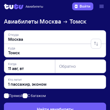
Войти
Авиабилеты
Авиабилеты
Москва
Томск
Откуда
Куда
Когда
Обратно
Кто летит
Прямой
C багажом
Найти авиабилеты