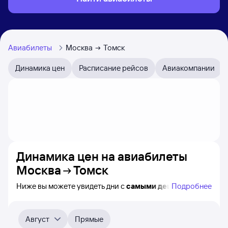
Авиабилеты
Москва
Томск
Динамика цен
Расписание рейсов
Авиакомпании
Динамика цен на авиабилеты
Москва
Томск
Ниже вы можете увидеть дни с
самыми дешёвыми
Подробнее
билетами на самолёт из Москвы в Томск, а также
видно, каким образом
приблизительно
меняется цена
на ближайшие месяцы. Выберите день, перейдите
Август
Прямые
по клику к поиску билетов на самолёт и получению