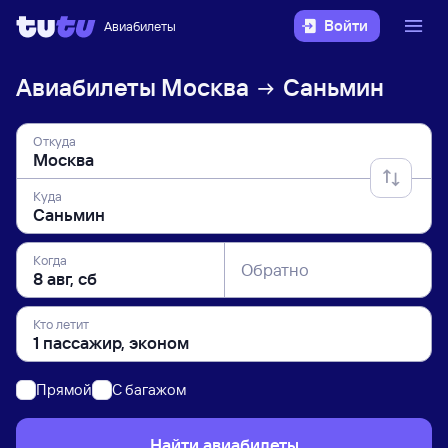
Войти
Авиабилеты
Авиабилеты
Москва
Саньмин
Откуда
Куда
Когда
Обратно
Кто летит
Прямой
C багажом
Найти авиабилеты