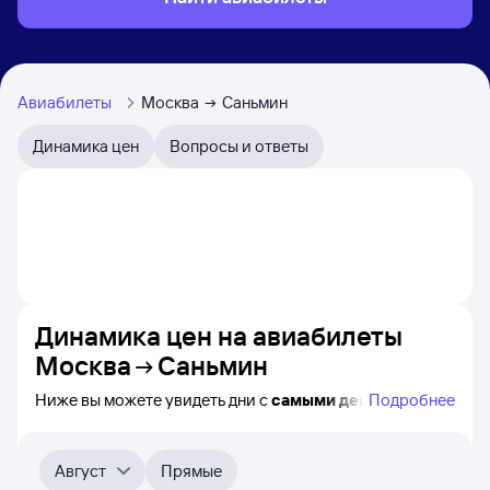
Авиабилеты
Москва
Саньмин
Динамика цен
Вопросы и ответы
Динамика цен на авиабилеты
Москва
Саньмин
Ниже вы можете увидеть дни с
самыми дешёвыми
Подробнее
авиабилетами из Москвы в Саньмин, а также понятно,
как
примерно
меняется цена на ближайшие месяцы.
Выберите дату, перейдите по клику к поиску билетов
Август
Прямые
на самолёт и просмотру
точных цен
.