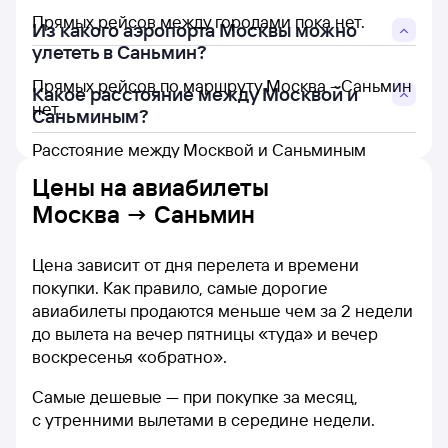
Прямых рейсов между городами пока нет.
Из какого аэропорта Москвы можно
улететь в Саньмин?
Прямых рейсов по маршруту Москва - Саньмин
Какое расстояние между Москвой и
нет.
Саньминым?
Расстояние между Москвой и Саньминым
составляет 7 010 км.
Цены на
авиабилеты
Москва → Саньмин
Цена зависит от дня перелета и времени
покупки. Как правило, самые дорогие
авиабилеты продаются меньше чем за 2 недели
до вылета на вечер пятницы «туда» и вечер
воскресенья «обратно».
Самые дешевые — при покупке за месяц,
с утренними вылетами в середине недели.