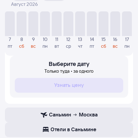
Август 2026
На диаграмме — указаны цены, которые были найдены
посетителями Туту за последнее время. Указанная
цена была актуальна на момент поиска и может
отличаться от текущей цены.
Если никто не искал авиабилетов по маршруту
7
8
9
10
11
12
13
14
15
16
17
Москва — Саньмин, то цены могут отсутствовать
пт
сб
вс
пн
вт
ср
чт
пт
сб
вс
пн
частично или полностью. В этом случае заполните
форму поиска в начале страницы, указав нужную вам
дату.
Выберите дату
Только туда • за одного
Узнать цену
Саньмин
Москва
Отели в Саньмине